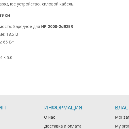
арядное устройство, силовой кабель.
тики
мость: Зарядное для
HP 2000-2d92ER
е: 18.5 В
: 65 Вт
4 × 5.0
МП
ИНФОРМАЦИЯ
ВЛАС
О нас
Мої за
Доставка и оплата
My prof