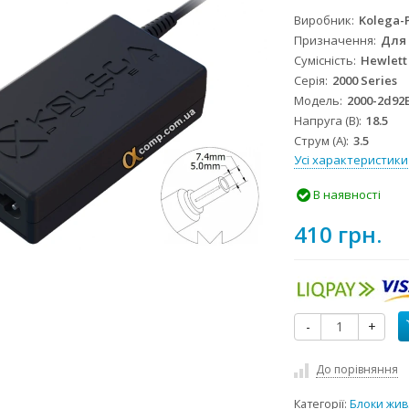
Виробник
Kolega-
Призначення
Для
Сумісність
Hewlett
Серія
2000 Series
Модель
2000-2d92
Напруга (В)
18.5
Струм (А)
3.5
Усі характеристики
В наявності
410 грн.
-
+
До порівняння
Категорії:
Блоки жив