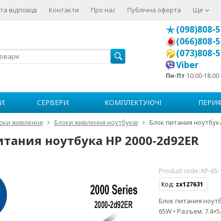
та відповіді
Контакти
Про нас
Публічна оферта
Ще
(098)808-5
(066)808-5
(073)808-5
Viber
Пн-Пт
10:00-18:00
И
СЕРВЕРИ
КОМПЛЕКТУЮЧІ
ПЕРИФ
оки живлення
Блоки живлення ноутбуків
Блок питания ноутбука
итания ноутбука HP 2000-2d92ER
Product code:
KP-65-
Код:
zx127631
Блок питания ноутбу
65W • Разъем: 7.4×5