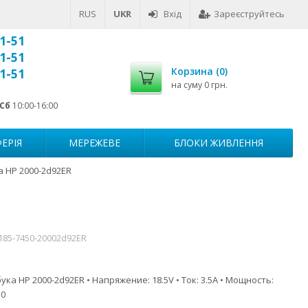
RUS
UKR
Вхід
Зареєструйтесь
1-51
1-51
Корзина (
0
)
1-51
на суму
0 грн.
Сб
10:00-16:00
ЕРІЯ
МЕРЕЖЕВЕ
БЛОКИ ЖИВЛЕННЯ
 HP 2000-2d92ER
185-7450-20002d92ER
ка HP 2000-2d92ER • Напряжение: 18.5V • Ток: 3.5A • Мощность:
.0