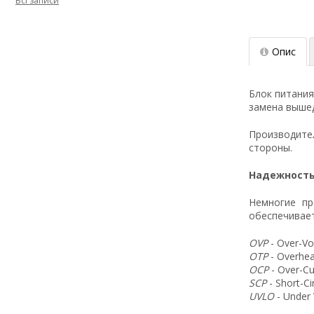
Всі записи
Опис
Блок питани
замена вышед
Производит
стороны.
Надежность
Немногие пр
обеспечивает
OVP
- Over-Vo
OTP
- Overhea
OCP
- Over-Cu
SCP
- Short-C
UVLO
- Under