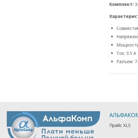
Комплект:
З
Характерис
Совмести
Напряжени
Мощность
Ток: 3.5 А
Разъем: 7.
АЛЬФАКО
Прайс XLS