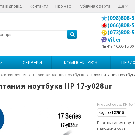
та відповіді
Контакти
Про нас
Публічна оферта
Ще
(098)808-5
(066)808-5
(073)808-5
Viber
Пн-Пт
10:00-18:00
И
СЕРВЕРИ
КОМПЛЕКТУЮЧІ
ПЕРИФ
оки живлення
Блоки живлення ноутбуків
Блок питания ноутбука
итания ноутбука HP 17-y028ur
Product code:
KP-65-
Код:
zx127615
Блок питания ноутбу
Разъем: 4.5×3.0