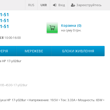
RUS
UKR
Вхід
Зареєструйтесь
1-51
1-51
Корзина (
0
)
1-51
на суму
0 грн.
Сб
10:00-16:00
ЕРІЯ
МЕРЕЖЕВЕ
БЛОКИ ЖИВЛЕННЯ
 HP 17-y028ur
195-4530-17-y028ur
ка HP 17-y028ur • Напряжение: 19.5V • Ток: 3.33A • Мощность: 65W •