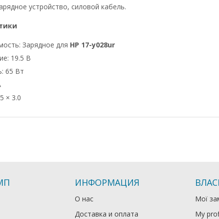
арядное устройство, силовой кабель.
тики
мость: Зарядное для
HP 17-y028ur
е: 19.5 В
: 65 Вт
А
5 × 3.0
МП
ИНФОРМАЦИЯ
ВЛАС
О нас
Мої за
Доставка и оплата
My prof