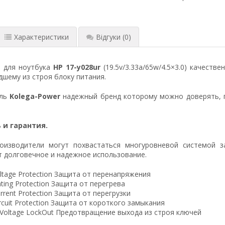
Характеристики
Відгуки
(0)
я для ноутбука
HP 17-y028ur
(19.5v/3.33a/65w/4.5×3.0) качеств
шему из строя блоку питания.
ель
Kolega-Power
надежный бренд которому можно доверять, 
 и гарантия.
оизводители могут похвастаться многуровневой системой з
 долговечное и надежное использование.
ltage Protection Защита от перенапряжения
ting Protection Защита от перегрева
rrent Protection Защита от перегрузки
ircuit Protection Защита от короткого замыкания
 Voltage LockOut Предотвращение выхода из строя ключей