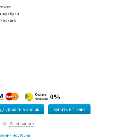
Power
 ноутбука
 Packard
Додати в кошик
До обраного
лення ноутбуків