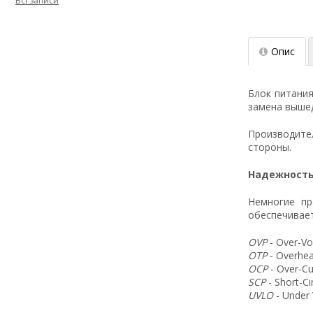
Всі записи
Опис
Блок питани
замена вышед
Производит
стороны.
Надежность
Немногие пр
обеспечивает
OVP
- Over-Vo
OTP
- Overhea
OCP
- Over-Cu
SCP
- Short-C
UVLO
- Under