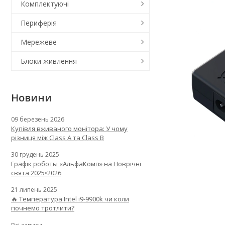
Комплектуючі
Периферія
Мережеве
Блоки живлення
Новини
09 березень 2026
Купівля вживаного монітора: У чому
різниця між Class A та Class B
30 грудень 2025
Графік роботы «АльфаКомп» на Новрічні
свята 2025•2026
21 липень 2025
🔥 Температура Intel i9-9900k чи коли
почнемо тротлити?