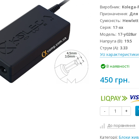
Виробник
Kolega-
Призначення
Для
Сумісність
Hewlett
Серія
17-xx
Модель
17-y028ur
Напруга (В)
19.5
Струм (А)
3.33
Усі характеристики
В наявності
450 грн.
-
+
До порівняння
Категорії:
Блоки жив