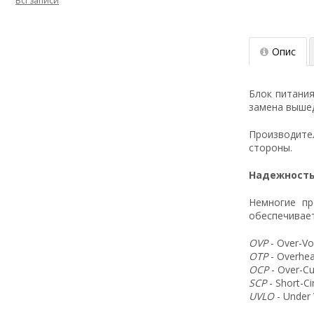
Всі записи
Опис
Блок питани
замена вышед
Производит
стороны.
Надежность
Немногие пр
обеспечивает
OVP
- Over-Vo
OTP
- Overhea
OCP
- Over-Cu
SCP
- Short-C
UVLO
- Under