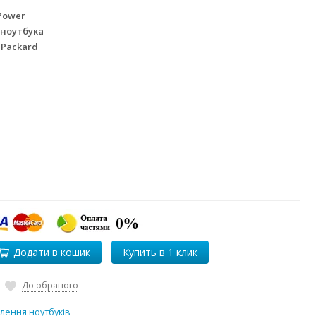
Power
 ноутбука
 Packard
Додати в кошик
До обраного
лення ноутбуків