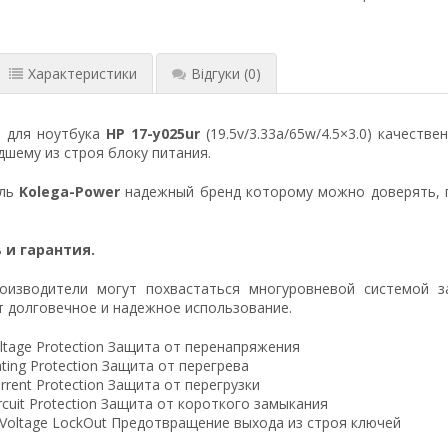
Характеристики
Відгуки
(0)
я для ноутбука
HP 17-y025ur
(19.5v/3.33a/65w/4.5×3.0) качеств
шему из строя блоку питания.
ель
Kolega-Power
надежный бренд которому можно доверять, 
 и гарантия.
оизводители могут похвастаться многуровневой системой з
 долговечное и надежное использование.
ltage Protection Защита от перенапряжения
ting Protection Защита от перегрева
rrent Protection Защита от перегрузки
ircuit Protection Защита от короткого замыкания
 Voltage LockOut Предотвращение выхода из строя ключей