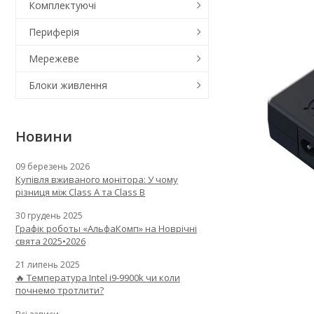
Комплектуючі
Периферія
Мережеве
Блоки живлення
Новини
09 березень 2026
Купівля вживаного монітора: У чому
різниця між Class A та Class B
30 грудень 2025
Графік роботы «АльфаКомп» на Новрічні
свята 2025•2026
21 липень 2025
🔥 Температура Intel i9-9900k чи коли
почнемо тротлити?