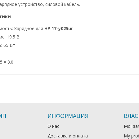
арядное устройство, силовой кабель.
тики
мость: Зарядное для
HP 17-y025ur
е: 19.5 В
: 65 Вт
А
5 × 3.0
МП
ИНФОРМАЦИЯ
ВЛАС
О нас
Мої за
Доставка и оплата
My prof