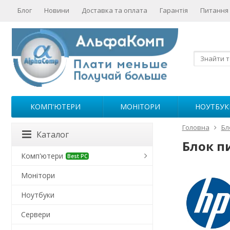
Блог
Новини
Доставка та оплата
Гарантія
Питання 
КОМП'ЮТЕРИ
МОНІТОРИ
НОУТБУК
Головна
Бл
Каталог
Блок п
Комп'ютери
Best PC
Монітори
Ноутбуки
Сервери