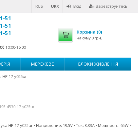
RUS
UKR
Вхід
Зареєструйтесь
1-51
1-51
Корзина (
0
)
1-51
на суму
0 грн.
Сб
10:00-16:00
ЕРІЯ
МЕРЕЖЕВЕ
БЛОКИ ЖИВЛЕННЯ
 HP 17-y025ur
195-4530-17-y025ur
ка HP 17-y025ur • Напряжение: 19.5V • Ток: 3.33A • Мощность: 65W •