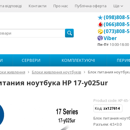
та відповіді
Контакти
Про нас
Публічна оферта
Ще
(098)808-5
(066)808-5
(073)808-5
Viber
Пн-Пт
10:00-18:00
И
СЕРВЕРИ
КОМПЛЕКТУЮЧІ
ПЕРИФ
оки живлення
Блоки живлення ноутбуків
Блок питания ноутбука
итания ноутбука HP 17-y025ur
Product code:
KP-65-
Код:
zx127614
Блок питания ноутбу
Разъем: 4.5×3.0