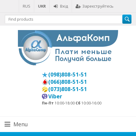
RUS
UKR
Вхід
Зареєструйтесь
(098)808-51-51
(066)808-51-51
(073)808-51-51
Viber
Пн-Пт
10:00-18:00
Сб
10:00-16:00
Menu