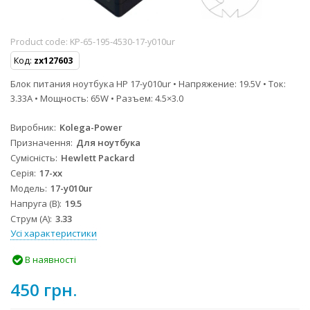
Product code:
KP-65-195-4530-17-y010ur
Код:
zx127603
Блок питания ноутбука HP 17-y010ur • Напряжение: 19.5V • Ток:
3.33A • Мощность: 65W • Разъем: 4.5×3.0
Виробник
Kolega-Power
Призначення
Для ноутбука
Сумісність
Hewlett Packard
Серія
17-xx
Модель
17-y010ur
Напруга (В)
19.5
Струм (А)
3.33
Усі характеристики
В наявності
450 грн.