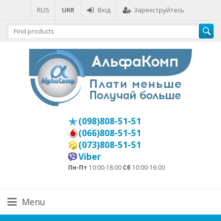
RUS
UKR
Вхід
Зареєструйтесь
(098)808-51-51
(066)808-51-51
(073)808-51-51
Viber
Пн-Пт
10:00-18:00
Сб
10:00-16:00
Menu