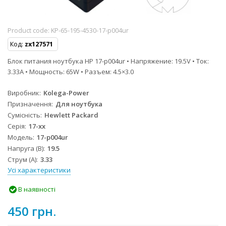
Product code:
KP-65-195-4530-17-p004ur
Код:
zx127571
Блок питания ноутбука HP 17-p004ur • Напряжение: 19.5V • Ток:
3.33A • Мощность: 65W • Разъем: 4.5×3.0
Виробник
Kolega-Power
Призначення
Для ноутбука
Сумісність
Hewlett Packard
Серія
17-xx
Модель
17-p004ur
Напруга (В)
19.5
Струм (А)
3.33
Усі характеристики
В наявності
450 грн.