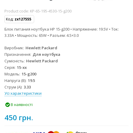
Product code:
KP-65-195-4530-15-g200
Код:
zx127555
Блок питания ноутбука HP 15-g200 • Напряжение: 19.5V • Ток:
3.33A • Мощность: 65W • Разъем: 4.5×3.0
Виробник
Hewlett Packard
Призначення
Для ноутбука
Сумісність
Hewlett Packard
Серія
15-xx
Модель
15-g200
Напруга (В)
19.5
Струм (А)
3.33
Усі характеристики
В наявності
450 грн.