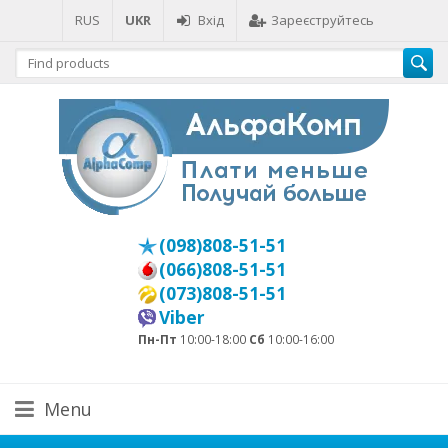
RUS
UKR
Вхід
Зареєструйтесь
(098)808-51-51
(066)808-51-51
(073)808-51-51
Viber
Пн-Пт
10:00-18:00
Сб
10:00-16:00
Menu