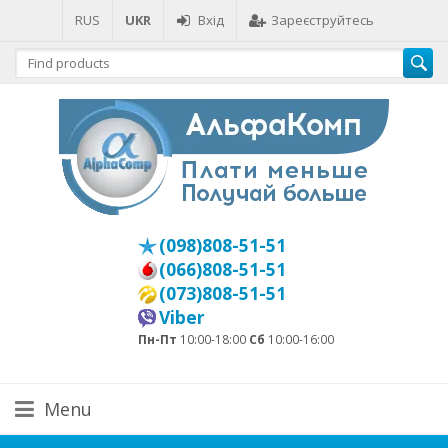
RUS
UKR
Вхід
Зареєструйтесь
(098)808-51-51
(066)808-51-51
(073)808-51-51
Viber
Пн-Пт
10:00-18:00
Сб
10:00-16:00
Menu