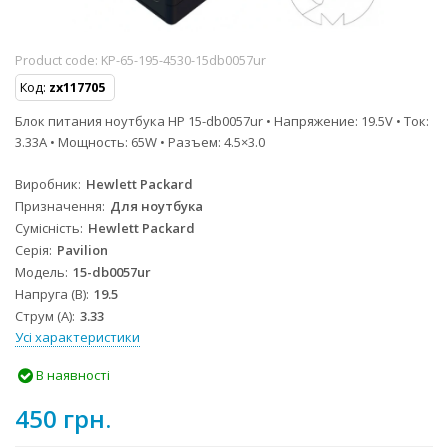
Product code:
KP-65-195-4530-15db0057ur
Код:
zx117705
Блок питания ноутбука HP 15-db0057ur • Напряжение: 19.5V • Ток:
3.33A • Мощность: 65W • Разъем: 4.5×3.0
Виробник
Hewlett Packard
Призначення
Для ноутбука
Сумісність
Hewlett Packard
Серія
Pavilion
Модель
15-db0057ur
Напруга (В)
19.5
Струм (А)
3.33
Усі характеристики
В наявності
450 грн.