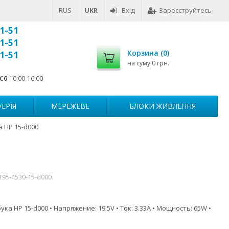
RUS
UKR
Вхід
Зареєструйтесь
1-51
1-51
Корзина (
0
)
1-51
на суму
0 грн.
Сб
10:00-16:00
ЕРІЯ
МЕРЕЖЕВЕ
БЛОКИ ЖИВЛЕННЯ
 HP 15-d000
195-4530-15-d000
ка HP 15-d000 • Напряжение: 19.5V • Ток: 3.33A • Мощность: 65W •