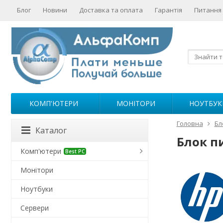
Блог
Новини
Доставка та оплата
Гарантія
Питання 
КОМП'ЮТЕРИ
МОНІТОРИ
НОУТБУК
Головна
Бл
Каталог
Блок п
Комп'ютери
Best PC
Монітори
Ноутбуки
Сервери