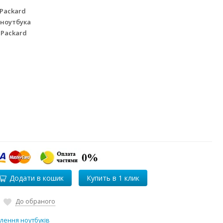
 Packard
 ноутбука
 Packard
Додати в кошик
До обраного
лення ноутбуків