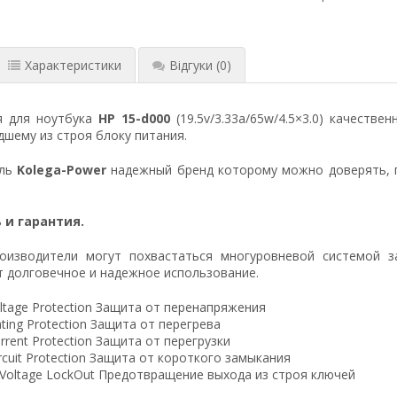
Характеристики
Відгуки
(0)
я для ноутбука
HP 15-d000
(19.5v/3.33a/65w/4.5×3.0) качеств
шему из строя блоку питания.
ель
Kolega-Power
надежный бренд которому можно доверять, 
 и гарантия.
оизводители могут похвастаться многуровневой системой з
 долговечное и надежное использование.
ltage Protection Защита от перенапряжения
ting Protection Защита от перегрева
rrent Protection Защита от перегрузки
ircuit Protection Защита от короткого замыкания
 Voltage LockOut Предотвращение выхода из строя ключей