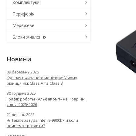
Комплектуючі
Периферія
Мережеве
Блоки живлення
Новини
09 березень 2026
Купівля вживаного монітора: У чому
різниця між Class A та Class B
30 грудень 2025
Графік роботы «АльфаКомп» на Новрічні
свята 2025•2026
21 липень 2025
🔥 Температура Intel i9-9900k чи коли
почнемо тротлити?