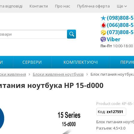
та відповіді
Контакти
Про нас
Публічна оферта
Ще
(098)808-5
(066)808-5
(073)808-5
Viber
Пн-Пт
10:00-18:00
И
СЕРВЕРИ
КОМПЛЕКТУЮЧІ
ПЕРИФ
оки живлення
Блоки живлення ноутбуків
Блок питания ноутбука
итания ноутбука HP 15-d000
Product code:
KP-65-
Код:
zx127551
Блок питания ноутбу
Разъем: 4.5×3.0