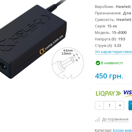
Виробник
Hewlett
Призначення
Для
Сумісність
Hewlett
Серія
15-xx
Модель
15-d000
Напруга (В)
19.5
Струм (А)
3.33
Усі характеристики
В наявності
450 грн.
-
+
До порівняння
Категорії:
Блоки жив