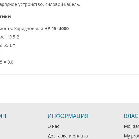
арядное устройство, силовой кабель.
тики
мость: Зарядное для
HP 15-d000
е: 19.5 В
: 65 Вт
А
5 × 3.0
МП
ИНФОРМАЦИЯ
ВЛАС
О нас
Мої за
Доставка и оплата
My prof