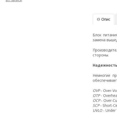
Всі записи
Опис
Блок питани
замена вышед
Производит
стороны.
Надежность
Немногие пр
обеспечивает
OVP
- Over-Vo
OTP
- Overhea
OCP
- Over-Cu
SCP
- Short-C
UVLO
- Under