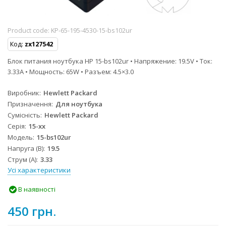
Product code:
KP-65-195-4530-15-bs102ur
Код:
zx127542
Блок питания ноутбука HP 15-bs102ur • Напряжение: 19.5V • Ток:
3.33A • Мощность: 65W • Разъем: 4.5×3.0
Виробник
Hewlett Packard
Призначення
Для ноутбука
Сумісність
Hewlett Packard
Серія
15-xx
Модель
15-bs102ur
Напруга (В)
19.5
Струм (А)
3.33
Усі характеристики
В наявності
450 грн.