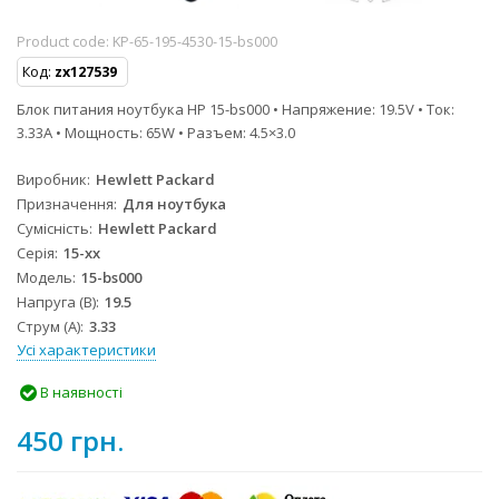
Product code:
KP-65-195-4530-15-bs000
Код:
zx127539
Блок питания ноутбука HP 15-bs000 • Напряжение: 19.5V • Ток:
3.33A • Мощность: 65W • Разъем: 4.5×3.0
Виробник
Hewlett Packard
Призначення
Для ноутбука
Сумісність
Hewlett Packard
Серія
15-xx
Модель
15-bs000
Напруга (В)
19.5
Струм (А)
3.33
Усі характеристики
В наявності
450 грн.