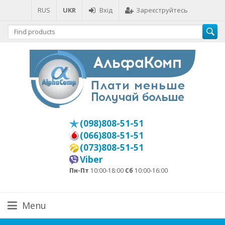
RUS
UKR
Вхід
Зареєструйтесь
(098)808-51-51
(066)808-51-51
(073)808-51-51
Viber
Пн-Пт
10:00-18:00
Сб
10:00-16:00
Menu