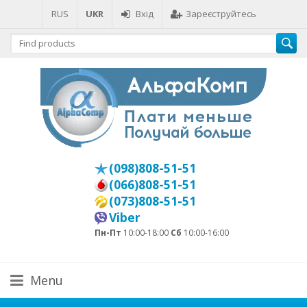
RUS
UKR
Вхід
Зареєструйтесь
(098)808-51-51
(066)808-51-51
(073)808-51-51
Viber
Пн-Пт
10:00-18:00
Сб
10:00-16:00
Menu