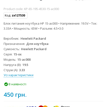
Product code:
KP-65-195-4530-15-ac000
Код:
zx127530
Блок питания ноутбука HP 15-ac000 • Напряжение: 19.5V • Ток:
3.33A • Мощность: 65W • Разъем: 4.5×3.0
Виробник
Hewlett Packard
Призначення
Для ноутбука
Сумісність
Hewlett Packard
Серія
15-xx
Модель
15-ac000
Напруга (В)
19.5
Струм (А)
3.33
Усі характеристики
В наявності
450 грн.