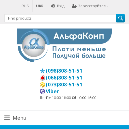
RUS
UKR
Вхід
Зареєструйтесь
(098)808-51-51
(066)808-51-51
(073)808-51-51
Viber
Пн-Пт
10:00-18:00
Сб
10:00-16:00
Menu