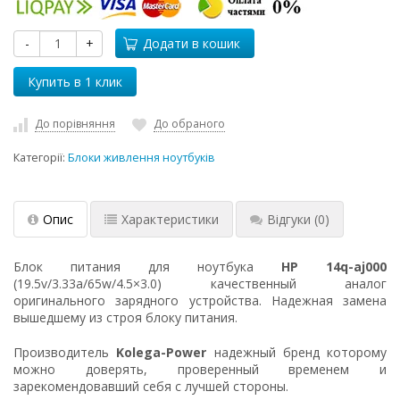
-
+
Додати в кошик
До порівняння
До обраного
Категорії:
Блоки живлення ноутбуків
Опис
Характеристики
Відгуки
(0)
Блок питания для ноутбука
HP 14q-aj000
(19.5v/3.33a/65w/4.5×3.0) качественный аналог
оригинального зарядного устройства. Надежная замена
вышедшему из строя блоку питания.
Производитель
Kolega-Power
надежный бренд которому
можно доверять, проверенный временем и
зарекомендовавший себя с лучшей стороны.