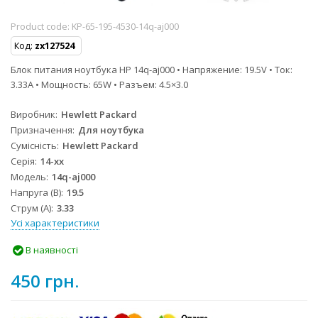
Product code:
KP-65-195-4530-14q-aj000
Код:
zx127524
Блок питания ноутбука HP 14q-aj000 • Напряжение: 19.5V • Ток:
3.33A • Мощность: 65W • Разъем: 4.5×3.0
Виробник
Hewlett Packard
Призначення
Для ноутбука
Сумісність
Hewlett Packard
Серія
14-xx
Модель
14q-aj000
Напруга (В)
19.5
Струм (А)
3.33
Усі характеристики
В наявності
450 грн.