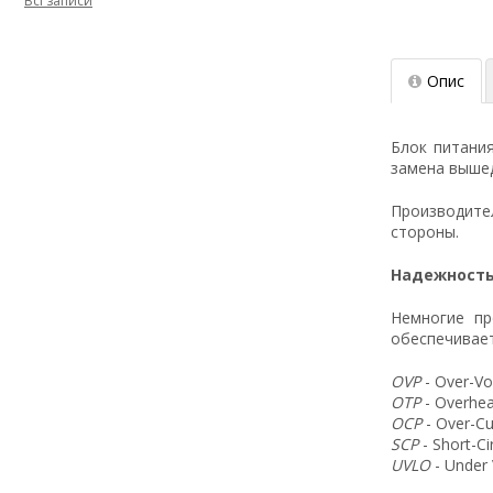
Всі записи
Опис
Блок питани
замена вышед
Производит
стороны.
Надежность
Немногие пр
обеспечивает
OVP
- Over-Vo
OTP
- Overhea
OCP
- Over-Cu
SCP
- Short-C
UVLO
- Under