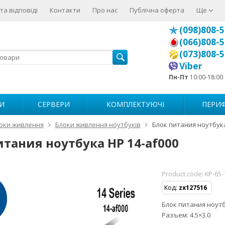
та відповіді
Контакти
Про нас
Публічна оферта
Ще
(098)808-5
(066)808-5
(073)808-5
Viber
Пн-Пт
10:00-18:00
И
СЕРВЕРИ
КОМПЛЕКТУЮЧІ
ПЕРИФ
оки живлення
Блоки живлення ноутбуків
Блок питания ноутбука
итания ноутбука HP 14-af000
Product code:
KP-65-
Код:
zx127516
Блок питания ноутбу
Разъем: 4.5×3.0