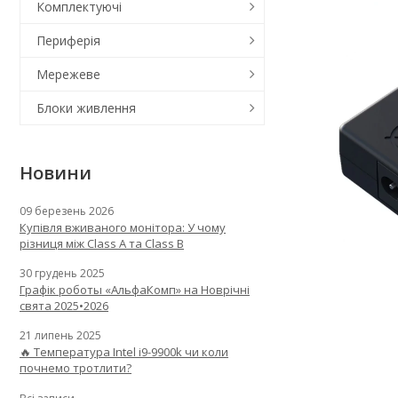
Комплектуючі
Периферія
Мережеве
Блоки живлення
Новини
09 березень 2026
Купівля вживаного монітора: У чому
різниця між Class A та Class B
30 грудень 2025
Графік роботы «АльфаКомп» на Новрічні
свята 2025•2026
21 липень 2025
🔥 Температура Intel i9-9900k чи коли
почнемо тротлити?