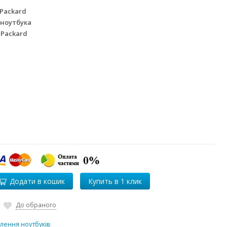
 Packard
 ноутбука
 Packard
Додати в кошик
До обраного
лення ноутбуків