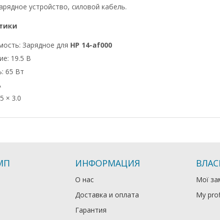
арядное устройство, силовой кабель.
тики
мость: Зарядное для
HP 14-af000
е: 19.5 В
: 65 Вт
А
5 × 3.0
МП
ИНФОРМАЦИЯ
ВЛАС
О нас
Мої за
Доставка и оплата
My prof
Гарантия