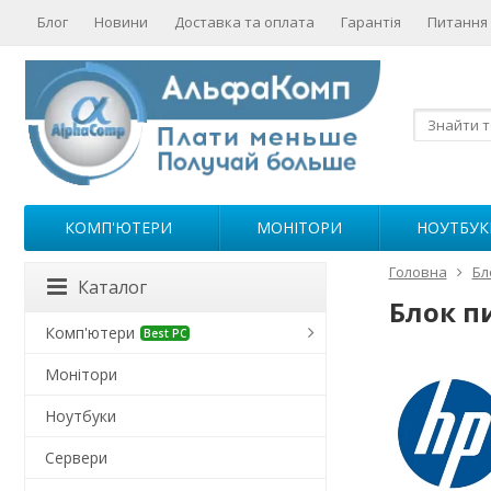
Блог
Новини
Доставка та оплата
Гарантія
Питання 
КОМП'ЮТЕРИ
МОНІТОРИ
НОУТБУК
Головна
Бл
Каталог
Блок п
Комп'ютери
Best PC
Монітори
Ноутбуки
Сервери