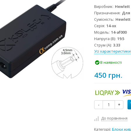
Виробник
Hewlett
Призначення
Для
Сумісність
Hewlett
Серія
14-xx
Модель
14-af000
Напруга (В)
19.5
Струм (А)
3.33
Усі характеристики
В наявності
450 грн.
-
+
До порівняння
Категорії:
Блоки жив