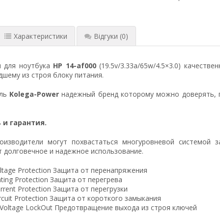
Характеристики
Відгуки
(0)
я для ноутбука
HP 14-af000
(19.5v/3.33a/65w/4.5×3.0) качеств
шему из строя блоку питания.
ель
Kolega-Power
надежный бренд которому можно доверять, 
 и гарантия.
оизводители могут похвастаться многуровневой системой з
 долговечное и надежное использование.
ltage Protection Защита от перенапряжения
ting Protection Защита от перегрева
rrent Protection Защита от перегрузки
ircuit Protection Защита от короткого замыкания
 Voltage LockOut Предотвращение выхода из строя ключей