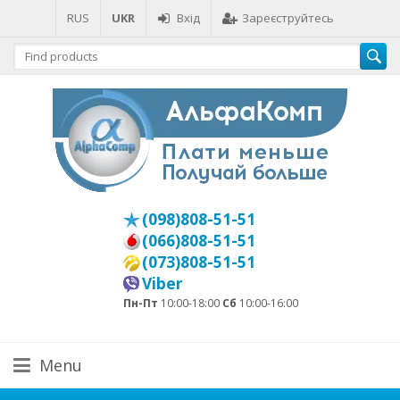
RUS
UKR
Вхід
Зареєструйтесь
(098)808-51-51
(066)808-51-51
(073)808-51-51
Viber
Пн-Пт
10:00-18:00
Сб
10:00-16:00
Menu