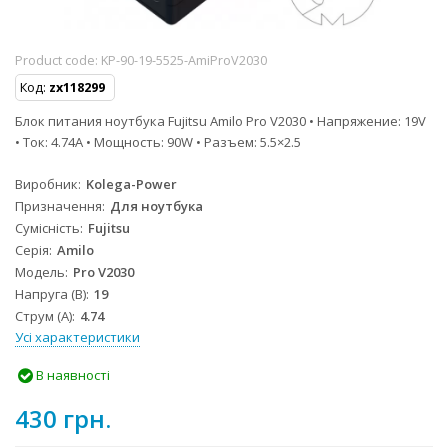
Product code:
KP-90-19-5525-AmiProV2030
Код:
zx118299
Блок питания ноутбука Fujitsu Amilo Pro V2030 • Напряжение: 19V
• Ток: 4.74A • Мощность: 90W • Разъем: 5.5×2.5
Виробник
Kolega-Power
Призначення
Для ноутбука
Сумісність
Fujitsu
Серія
Amilo
Модель
Pro V2030
Напруга (В)
19
Струм (А)
4.74
Усі характеристики
В наявності
430 грн.