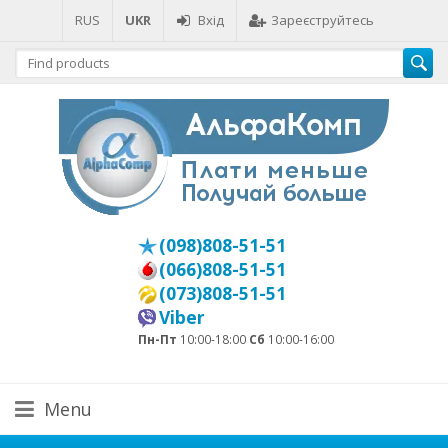
RUS
UKR
Вхід
Зареєструйтесь
(098)808-51-51
(066)808-51-51
(073)808-51-51
Viber
Пн-Пт
10:00-18:00
Сб
10:00-16:00
Menu