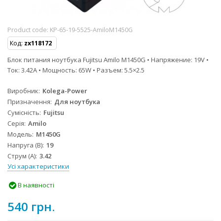
Product code:
KP-65-19-5525-AmiloM1450G
Код:
zx118172
Блок питания ноутбука Fujitsu Amilo M1450G • Напряжение: 19V •
Ток: 3.42A • Мощность: 65W • Разъем: 5.5×2.5
Виробник
Kolega-Power
Призначення
Для ноутбука
Сумісність
Fujitsu
Серія
Amilo
Модель
M1450G
Напруга (В)
19
Струм (А)
3.42
Усі характеристики
В наявності
540 грн.