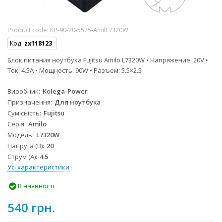
Product code:
KP-90-20-5525-AmilL7320W
Код:
zx118123
Блок питания ноутбука Fujitsu Amilo L7320W • Напряжение: 20V •
Ток: 4.5A • Мощность: 90W • Разъем: 5.5×2.5
Виробник
Kolega-Power
Призначення
Для ноутбука
Сумісність
Fujitsu
Серія
Amilo
Модель
L7320W
Напруга (В)
20
Струм (А)
4.5
Усі характеристики
В наявності
540 грн.