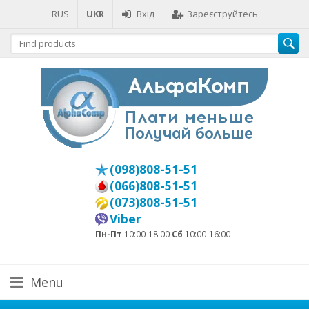
RUS
UKR
Вхід
Зареєструйтесь
(098)808-51-51
(066)808-51-51
(073)808-51-51
Viber
Пн-Пт
10:00-18:00
Сб
10:00-16:00
Menu