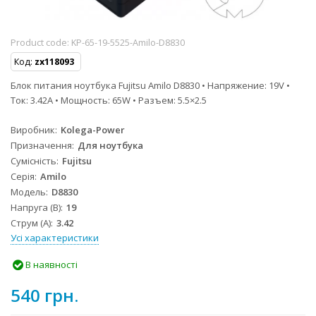
Product code:
KP-65-19-5525-Amilo-D8830
Код:
zx118093
Блок питания ноутбука Fujitsu Amilo D8830 • Напряжение: 19V •
Ток: 3.42A • Мощность: 65W • Разъем: 5.5×2.5
Виробник
Kolega-Power
Призначення
Для ноутбука
Сумісність
Fujitsu
Серія
Amilo
Модель
D8830
Напруга (В)
19
Струм (А)
3.42
Усі характеристики
В наявності
540 грн.