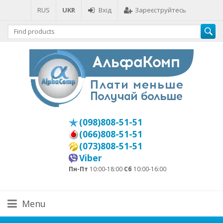
RUS
UKR
Вхід
Зареєструйтесь
(098)808-51-51
(066)808-51-51
(073)808-51-51
Viber
Пн-Пт
10:00-18:00
Сб
10:00-16:00
Menu