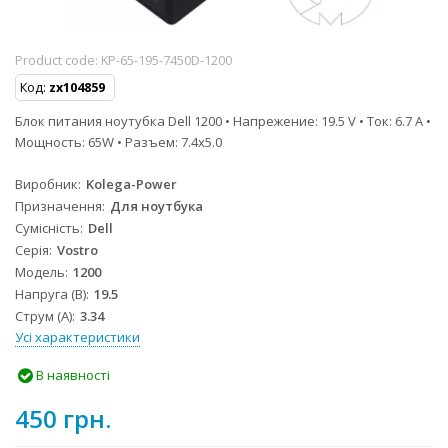
Product code:
KP-65-195-7450D-1200
Код:
zx104859
Блок питания ноутубка Dell 1200 • Напрежение: 19.5 V • Ток: 6.7 A •
Мощность: 65W • Разъем: 7.4x5.0
Виробник
Kolega-Power
Призначення
Для ноутбука
Сумісність
Dell
Серія
Vostro
Модель
1200
Напруга (В)
19.5
Струм (А)
3.34
Усі характеристики
В наявності
450 грн.