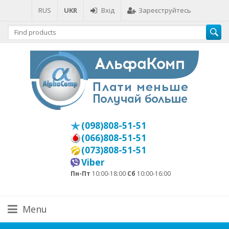
RUS
UKR
Вхід
Зареєструйтесь
(098)808-51-51
(066)808-51-51
(073)808-51-51
Viber
Пн-Пт
10:00-18:00
Сб
10:00-16:00
Menu