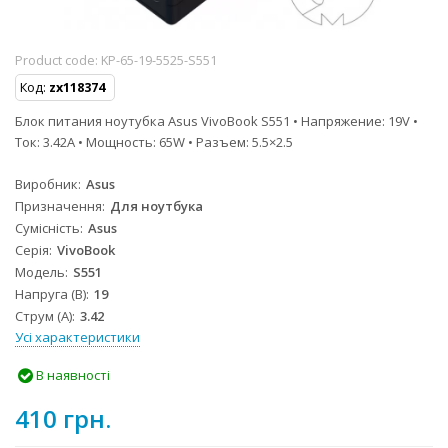
Product code:
KP-65-19-5525-S551
Код:
zx118374
Блок питания ноутубка Asus VivoBook S551 • Напряжение: 19V •
Ток: 3.42A • Мощность: 65W • Разъем: 5.5×2.5
Виробник
Asus
Призначення
Для ноутбука
Сумісність
Asus
Серія
VivoBook
Модель
S551
Напруга (В)
19
Струм (А)
3.42
Усі характеристики
В наявності
410 грн.