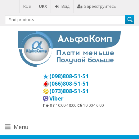
RUS
UKR
Вхід
Зареєструйтесь
(098)808-51-51
(066)808-51-51
(073)808-51-51
Viber
Пн-Пт
10:00-18:00
Сб
10:00-16:00
Menu