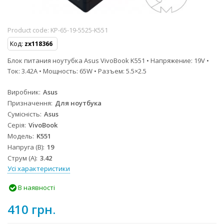
Product code:
KP-65-19-5525-K551
Код:
zx118366
Блок питания ноутубка Asus VivoBook K551 • Напряжение: 19V •
Ток: 3.42A • Мощность: 65W • Разъем: 5.5×2.5
Виробник
Asus
Призначення
Для ноутбука
Сумісність
Asus
Серія
VivoBook
Модель
K551
Напруга (В)
19
Струм (А)
3.42
Усі характеристики
В наявності
410 грн.