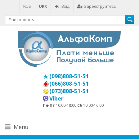
RUS
UKR
Вхід
Зареєструйтесь
(098)808-51-51
(066)808-51-51
(073)808-51-51
Viber
Пн-Пт
10:00-18:00
Сб
10:00-16:00
Menu