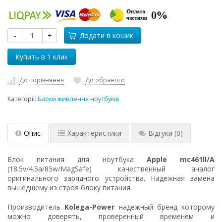
-
+
Додати в кошик
До порівняння
До обраного
Категорії:
Блоки живлення ноутбуків
Опис
Характеристики
Відгуки
(0)
Блок питания для ноутбука
Apple mc461ll/A
(18.5v/4.5a/85w/MagSafe) качественный аналог
оригинального зарядного устройства. Надежная замена
вышедшему из строя блоку питания.
Производитель
Kolega-Power
надежный бренд которому
можно доверять, проверенный временем и