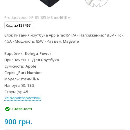
Product code:
KP-85-185-MS-mc461ll-A
Код:
zx127467
Блок питания ноутбука Apple mc461ll/A • Напряжение: 18.5V • Ток:
4.5A • Мощность: 85W • Разъем: MagSafe
Виробник
Kolega-Power
Призначення
Для ноутбука
Сумісність
Apple
Серія
_Part Number
Модель
mc461ll/A
Напруга (В)
18.5
Струм (А)
4.5
Усі характеристики
В наявності
900 грн.