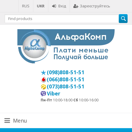
RUS
UKR
Вхід
Зареєструйтесь
(098)808-51-51
(066)808-51-51
(073)808-51-51
Viber
Пн-Пт
10:00-18:00
Сб
10:00-16:00
Menu