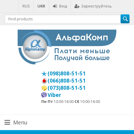
RUS
UKR
Вхід
Зареєструйтесь
(098)808-51-51
(066)808-51-51
(073)808-51-51
Viber
Пн-Пт
10:00-18:00
Сб
10:00-16:00
Menu