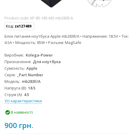
Product code:
KP-85-185-MS-mb283ll-A
Код:
zx127489
Блок питания ноутбука Apple mb283ll/A • Напряжение: 18.5V • Ток:
4.5A • Мощность: 85W • Разъем: MagSafe
Виробник
Kolega-Power
Призначення
Для ноутбука
Сумісність
Apple
Серія
_Part Number
Модель
mb283ll/A
Напруга (В)
18.5
Струм (А)
4.5
Усі характеристики
В наявності
900 грн.