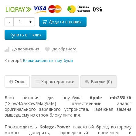
-
+
Додати в кошик
До порівняння
До обраного
Категорії:
Блоки живлення ноутбуків
Опис
Характеристики
Відгуки
(0)
Блок питания для ноутбука
Apple mb283ll/A
(18.5v/4.5a/85w/MagSafe) качественный аналог
оригинального зарядного устройства. Надежная замена
вышедшему из строя блоку питания.
Производитель
Kolega-Power
надежный бренд которому
можно доверять, проверенный временем и