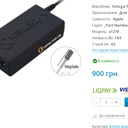
Виробник
Kolega-
Призначення
Для
Сумісність
Apple
Серія
_Part Numbe
Модель
a1278
Напруга (В)
18.5
Струм (А)
4.5
Усі характеристики
В наявності
900 грн.
-
+
До порівняння
Категорії:
Блоки жив