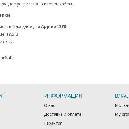
арядное устройство, силовой кабель.
тики
мость: Зарядное для
Apple a1278
е: 18.5 В
: 85 Вт
agSafe
МП
ИНФОРМАЦИЯ
ВЛАС
О нас
Мої за
Доставка и оплата
My prof
Гарантия