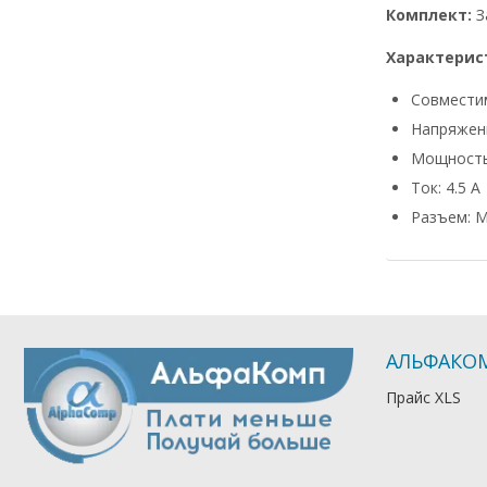
Комплект:
З
Характерис
Совмести
Напряжени
Мощность
Ток: 4.5 А
Разъем: M
АЛЬФАКО
Прайс XLS