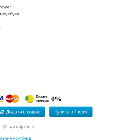
Power
 ноутбука
r
Додати в кошик
До обраного
лення ноутбуків