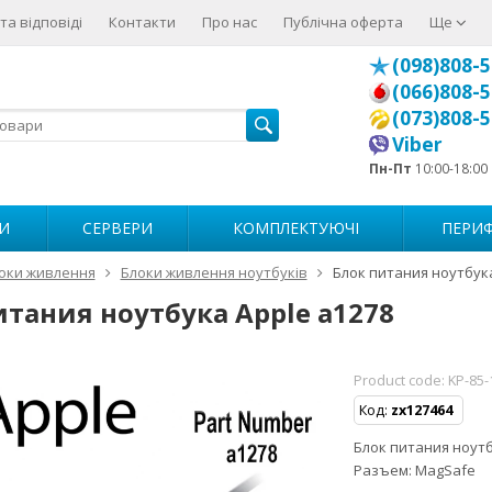
та відповіді
Контакти
Про нас
Публічна оферта
Ще
(098)808-5
(066)808-5
(073)808-5
Viber
Пн-Пт
10:00-18:00
И
СЕРВЕРИ
КОМПЛЕКТУЮЧІ
ПЕРИФ
оки живлення
Блоки живлення ноутбуків
Блок питания ноутбука
итания ноутбука Apple a1278
Product code:
KP-85
Код:
zx127464
Блок питания ноутбу
Разъем: MagSafe