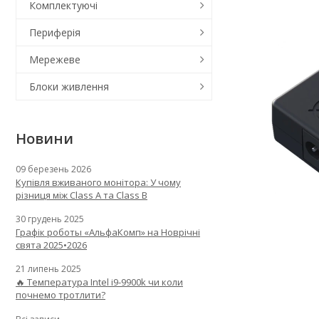
Комплектуючі
Периферія
Мережеве
Блоки живлення
Новини
09 березень 2026
Купівля вживаного монітора: У чому
різниця між Class A та Class B
30 грудень 2025
Графік роботы «АльфаКомп» на Новрічні
свята 2025•2026
21 липень 2025
🔥 Температура Intel i9-9900k чи коли
почнемо тротлити?