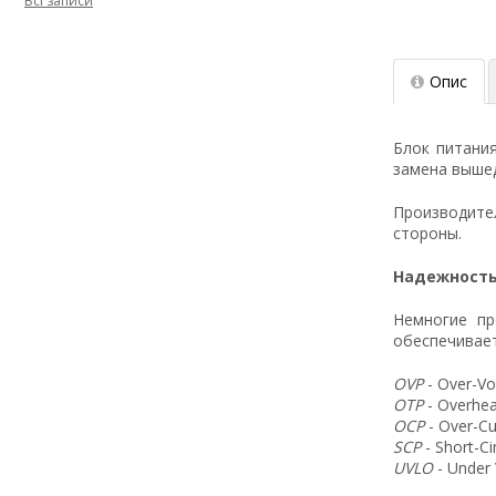
Всі записи
Опис
Блок питани
замена вышед
Производит
стороны.
Надежность
Немногие пр
обеспечивает
OVP
- Over-Vo
OTP
- Overhea
OCP
- Over-Cu
SCP
- Short-C
UVLO
- Under