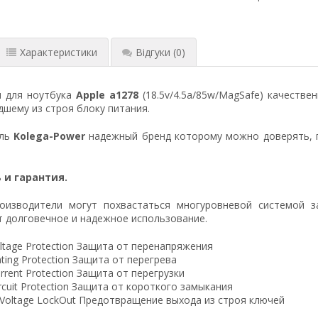
Характеристики
Відгуки
(0)
я для ноутбука
Apple a1278
(18.5v/4.5a/85w/MagSafe) качестве
шему из строя блоку питания.
ель
Kolega-Power
надежный бренд которому можно доверять, 
 и гарантия.
оизводители могут похвастаться многуровневой системой з
 долговечное и надежное использование.
ltage Protection Защита от перенапряжения
ting Protection Защита от перегрева
rrent Protection Защита от перегрузки
ircuit Protection Защита от короткого замыкания
 Voltage LockOut Предотвращение выхода из строя ключей