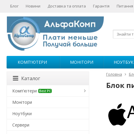
Блог
Новини
Доставка та оплата
Гарантія
Питання 
КОМП'ЮТЕРИ
МОНІТОРИ
НОУТБУК
Головна
Бл
Каталог
Блок п
Комп'ютери
Best PC
Монітори
Ноутбуки
Сервери