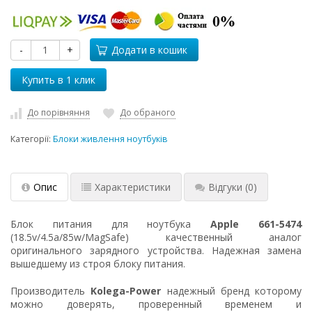
-
+
Додати в кошик
До порівняння
До обраного
Категорії:
Блоки живлення ноутбуків
Опис
Характеристики
Відгуки
(0)
Блок питания для ноутбука
Apple 661-5474
(18.5v/4.5a/85w/MagSafe) качественный аналог
оригинального зарядного устройства. Надежная замена
вышедшему из строя блоку питания.
Производитель
Kolega-Power
надежный бренд которому
можно доверять, проверенный временем и