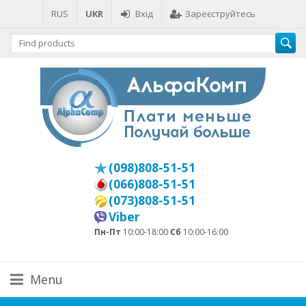
RUS
UKR
Вхід
Зареєструйтесь
(098)808-51-51
(066)808-51-51
(073)808-51-51
Viber
Пн-Пт
10:00-18:00
Сб
10:00-16:00
Menu