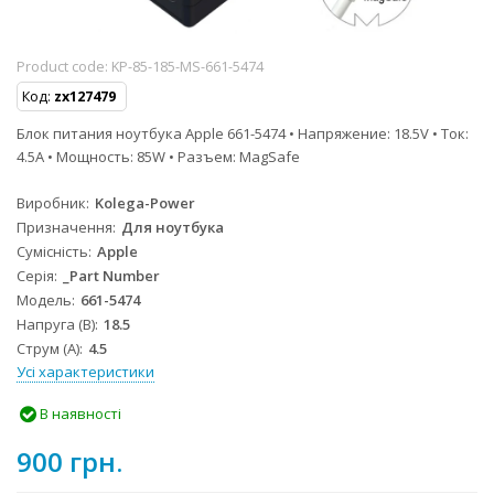
Product code:
KP-85-185-MS-661-5474
Код:
zx127479
Блок питания ноутбука Apple 661-5474 • Напряжение: 18.5V • Ток:
4.5A • Мощность: 85W • Разъем: MagSafe
Виробник
Kolega-Power
Призначення
Для ноутбука
Сумісність
Apple
Серія
_Part Number
Модель
661-5474
Напруга (В)
18.5
Струм (А)
4.5
Усі характеристики
В наявності
900 грн.