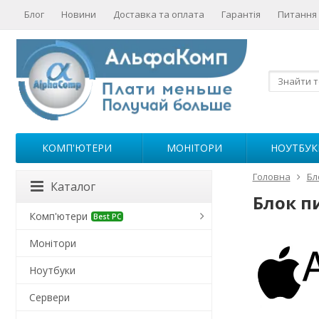
Блог
Новини
Доставка та оплата
Гарантія
Питання 
КОМП'ЮТЕРИ
МОНІТОРИ
НОУТБУК
Головна
Бл
Каталог
Блок п
Комп'ютери
Best PC
Монітори
Ноутбуки
Сервери