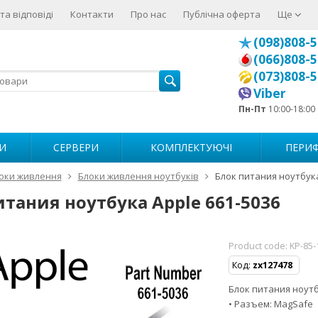
та відповіді
Контакти
Про нас
Публічна оферта
Ще
(098)808-5
(066)808-5
(073)808-5
Viber
Пн-Пт
10:00-18:00
И
СЕРВЕРИ
КОМПЛЕКТУЮЧІ
ПЕРИФ
оки живлення
Блоки живлення ноутбуків
Блок питания ноутбука
итания ноутбука Apple 661-5036
Product code:
KP-85-
Код:
zx127478
Блок питания ноутбу
• Разъем: MagSafe