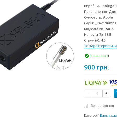
Виробник
Kolega-
Призначення
Для
Сумісність
Apple
Серія
_Part Numbe
Модель
661-5036
Напруга (В)
18.5
Струм (А)
4.5
Усі характеристики
В наявності
900 грн.
-
+
До порівняння
Категорії:
Блоки жив