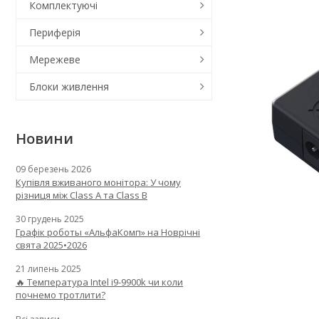
Комплектуючі
Периферія
Мережеве
Блоки живлення
Новини
09 березень 2026
Купівля вживаного монітора: У чому
різниця між Class A та Class B
30 грудень 2025
Графік роботы «АльфаКомп» на Новрічні
свята 2025•2026
21 липень 2025
🔥 Температура Intel i9-9900k чи коли
почнемо тротлити?