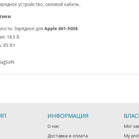
арядное устройство, силовой кабель.
тики
мость: Зарядное для
Apple 661-5036
е: 18.5 В
: 85 Вт
agSafe
МП
ИНФОРМАЦИЯ
ВЛАС
О нас
Мої за
Доставка и оплата
My prof