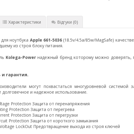
Характеристики
Відгуки
(0)
 для ноутбука
Apple 661-5036
(18.5v/4.5a/85w/MagSafe) качеств
шему из строя блоку питания.
ель
Kolega-Power
надежный бренд которому можно доверять, 
 и гарантия.
оизводители могут похвастаться многуровневой системой з
 долговечное и надежное использование.
ltage Protection Защита от перенапряжения
ting Protection Защита от перегрева
rrent Protection Защита от перегрузки
ircuit Protection Защита от короткого замыкания
 Voltage LockOut Предотвращение выхода из строя ключей