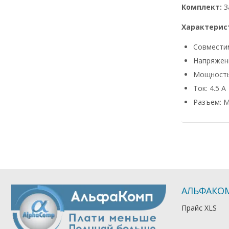
Комплект:
З
Характерис
Совмести
Напряжени
Мощность
Ток: 4.5 А
Разъем: M
АЛЬФАКО
Прайс XLS