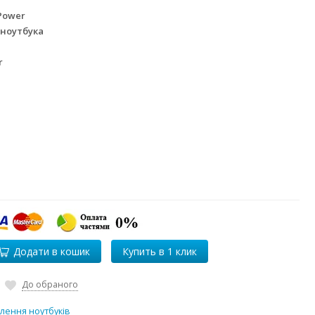
Power
 ноутбука
r
Додати в кошик
До обраного
лення ноутбуків