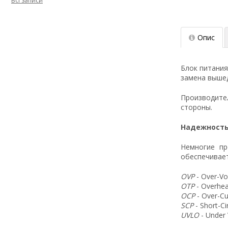
Всі записи
Опис
Блок питания
замена вышед
Производит
стороны.
Надежность
Немногие пр
обеспечивает
OVP
- Over-Vo
OTP
- Overhea
OCP
- Over-Cu
SCP
- Short-C
UVLO
- Under