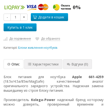
-
+
Додати в кошик
До порівняння
До обраного
Категорії:
Блоки живлення ноутбуків
Опис
Характеристики
Відгуки
(0)
Блок питания для ноутбука
Apple 661-4259
(18.5v/4.5a/85w/MagSafe) качественный аналог
оригинального зарядного устройства. Надежная замена
вышедшему из строя блоку питания.
Производитель
Kolega-Power
надежный бренд которому
можно доверять, проверенный временем и