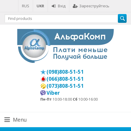
RUS
UKR
Вхід
Зареєструйтесь
(098)808-51-51
(066)808-51-51
(073)808-51-51
Viber
Пн-Пт
10:00-18:00
Сб
10:00-16:00
Menu