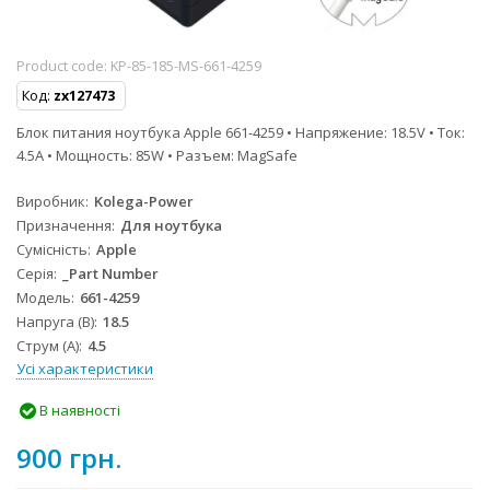
Product code:
KP-85-185-MS-661-4259
Код:
zx127473
Блок питания ноутбука Apple 661-4259 • Напряжение: 18.5V • Ток:
4.5A • Мощность: 85W • Разъем: MagSafe
Виробник
Kolega-Power
Призначення
Для ноутбука
Сумісність
Apple
Серія
_Part Number
Модель
661-4259
Напруга (В)
18.5
Струм (А)
4.5
Усі характеристики
В наявності
900 грн.