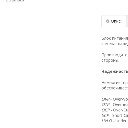
Всі записи
Опис
Блок питания
замена вышед
Производит
стороны.
Надежность
Немногие пр
обеспечивает
OVP
- Over-Vo
OTP
- Overhea
OCP
- Over-Cu
SCP
- Short-C
UVLO
- Under