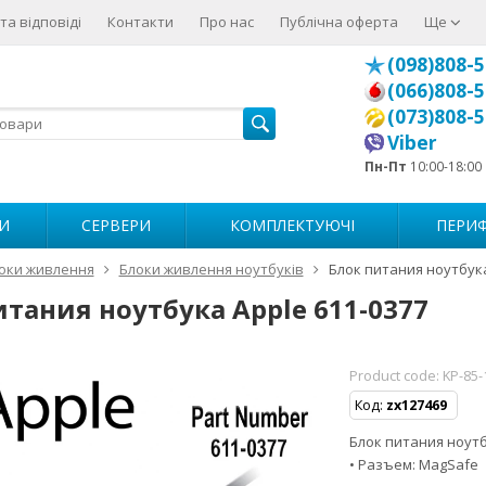
та відповіді
Контакти
Про нас
Публічна оферта
Ще
(098)808-5
(066)808-5
(073)808-5
Viber
Пн-Пт
10:00-18:00
И
СЕРВЕРИ
КОМПЛЕКТУЮЧІ
ПЕРИФ
оки живлення
Блоки живлення ноутбуків
Блок питания ноутбука
итания ноутбука Apple 611-0377
Product code:
KP-85-
Код:
zx127469
Блок питания ноутбу
• Разъем: MagSafe