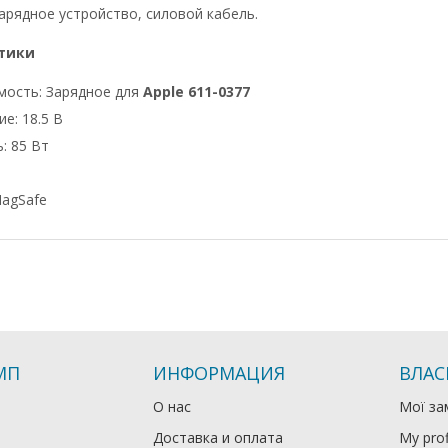
арядное устройство, силовой кабель.
тики
мость: Зарядное для
Apple 611-0377
е: 18.5 В
: 85 Вт
agSafe
МП
ИНФОРМАЦИЯ
ВЛАС
О нас
Мої за
Доставка и оплата
My prof