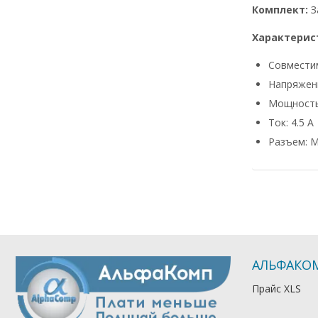
Комплект:
З
Характерис
Совмести
Напряжени
Мощность
Ток: 4.5 А
Разъем: M
АЛЬФАКО
Прайс XLS