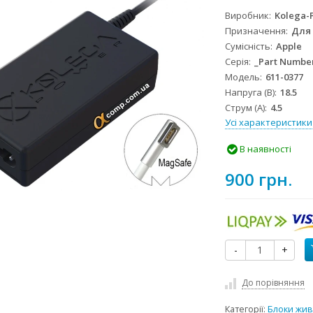
Виробник
Kolega-
Призначення
Для
Сумісність
Apple
Серія
_Part Numbe
Модель
611-0377
Напруга (В)
18.5
Струм (А)
4.5
Усі характеристики
В наявності
900 грн.
-
+
До порівняння
Категорії:
Блоки жив