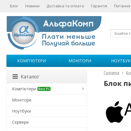
Блог
Новини
Доставка та оплата
Гарантія
Питання 
КОМП'ЮТЕРИ
МОНІТОРИ
НОУТБУК
Головна
Бл
Каталог
Блок п
Комп'ютери
Best PC
Монітори
Ноутбуки
Сервери