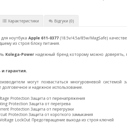
Характеристики
Відгуки
(0)
 для ноутбука
Apple 611-0377
(18.5v/4.5a/85w/MagSafe) качеств
шему из строя блоку питания.
ель
Kolega-Power
надежный бренд которому можно доверять, 
 и гарантия.
оизводители могут похвастаться многуровневой системой з
 долговечное и надежное использование.
ltage Protection Защита от перенапряжения
ting Protection Защита от перегрева
rrent Protection Защита от перегрузки
ircuit Protection Защита от короткого замыкания
 Voltage LockOut Предотвращение выхода из строя ключей