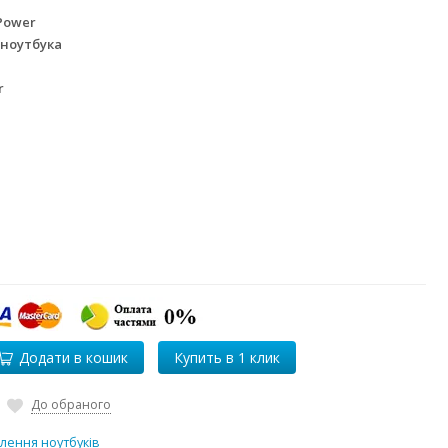
Power
 ноутбука
r
Додати в кошик
До обраного
лення ноутбуків