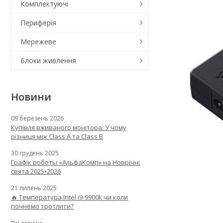
Комплектуючі
Периферія
Мережеве
Блоки живлення
Новини
09 березень 2026
Купівля вживаного монітора: У чому
різниця між Class A та Class B
30 грудень 2025
Графік роботы «АльфаКомп» на Новрічні
свята 2025•2026
21 липень 2025
🔥 Температура Intel i9-9900k чи коли
почнемо тротлити?