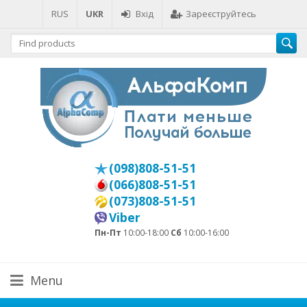
RUS
UKR
Вхід
Зареєструйтесь
(098)808-51-51
(066)808-51-51
(073)808-51-51
Viber
Пн-Пт
10:00-18:00
Сб
10:00-16:00
Menu