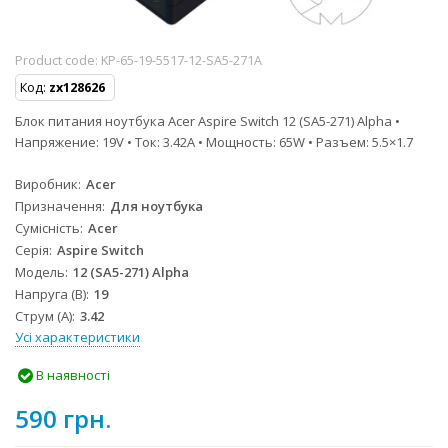
Product code:
KP-65-19-5517-12-SA5-271A
Код:
zx128626
Блок питания ноутбука Acer Aspire Switch 12 (SA5-271) Alpha •
Напряжение: 19V • Ток: 3.42A • Мощность: 65W • Разъем: 5.5×1.7
Виробник
Acer
Призначення
Для ноутбука
Сумісність
Acer
Серія
Aspire Switch
Модель
12 (SA5-271) Alpha
Напруга (В)
19
Струм (А)
3.42
Усі характеристики
В наявності
590 грн.