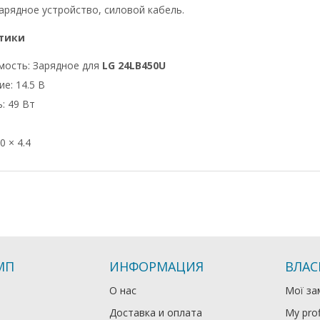
арядное устройство, силовой кабель.
тики
мость: Зарядное для
LG 24LB450U
е: 14.5 В
: 49 Вт
0 × 4.4
МП
ИНФОРМАЦИЯ
ВЛАС
О нас
Мої за
Доставка и оплата
My prof