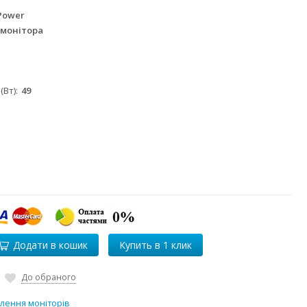
Power
 монітора
(Вт)
49
Додати в кошик
До обраного
лення моніторів