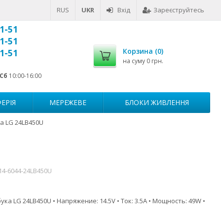
RUS
UKR
Вхід
Зареєструйтесь
1-51
1-51
Корзина (
0
)
1-51
на суму
0 грн.
Сб
10:00-16:00
ЕРІЯ
МЕРЕЖЕВЕ
БЛОКИ ЖИВЛЕННЯ
а LG 24LB450U
14-6044-24LB450U
ка LG 24LB450U • Напряжение: 14.5V • Ток: 3.5A • Мощность: 49W •