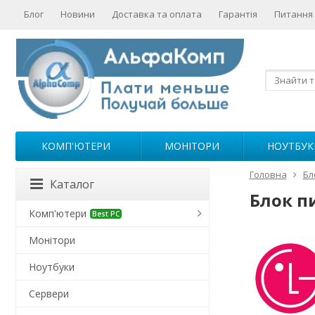
Блог
Новини
Доставка та оплата
Гарантія
Питання 
КОМП'ЮТЕРИ
МОНІТОРИ
НОУТБУК
Головна
Бл
Каталог
Блок п
Комп'ютери
Best PC
Монітори
Ноутбуки
Сервери