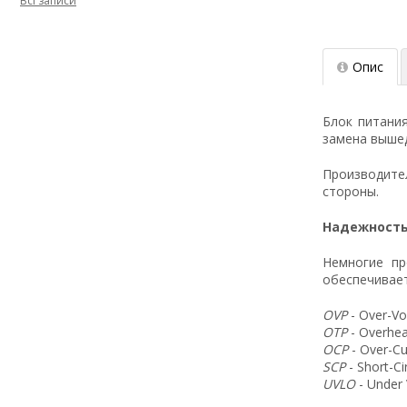
Всі записи
Опис
Блок питани
замена вышед
Производит
стороны.
Надежность
Немногие пр
обеспечивает
OVP
- Over-Vo
OTP
- Overhea
OCP
- Over-Cu
SCP
- Short-C
UVLO
- Under