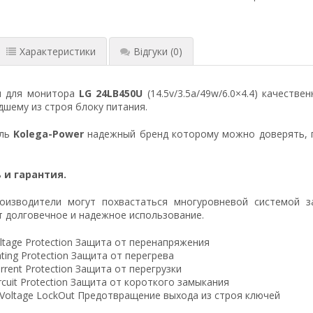
Характеристики
Відгуки
(0)
я для монитора
LG 24LB450U
(14.5v/3.5a/49w/6.0×4.4) качест
шему из строя блоку питания.
ель
Kolega-Power
надежный бренд которому можно доверять, 
 и гарантия.
оизводители могут похвастаться многуровневой системой з
 долговечное и надежное использование.
ltage Protection Защита от перенапряжения
ting Protection Защита от перегрева
rrent Protection Защита от перегрузки
ircuit Protection Защита от короткого замыкания
 Voltage LockOut Предотвращение выхода из строя ключей