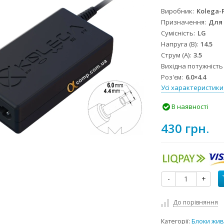
Виробник
Kolega-
Призначення
Для
Сумісність
LG
Напруга (В)
14.5
Струм (А)
3.5
Вихідна потужність 
Роз'єм
6.0×4.4
Усі характеристики
В наявності
430 грн.
-
+
До порівняння
Категорії:
Блоки жив