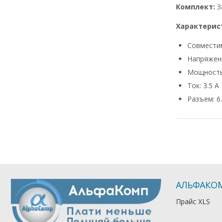
Комплект:
З
Характерис
Совмести
Напряжени
Мощность
Ток: 3.5 А
Разъем: 6.
АЛЬФАКО
Прайс XLS