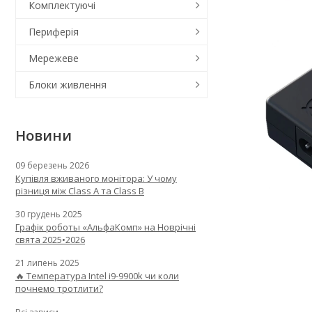
Комплектуючі
Периферія
Мережеве
Блоки живлення
Новини
09 березень 2026
Купівля вживаного монітора: У чому
різниця між Class A та Class B
30 грудень 2025
Графік роботы «АльфаКомп» на Новрічні
свята 2025•2026
21 липень 2025
🔥 Температура Intel i9-9900k чи коли
почнемо тротлити?