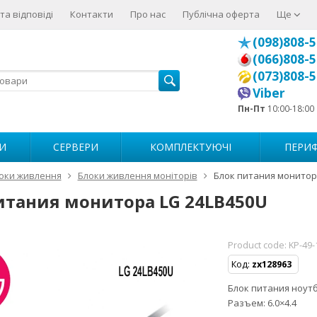
та відповіді
Контакти
Про нас
Публічна оферта
Ще
(098)808-5
(066)808-5
(073)808-5
Viber
Пн-Пт
10:00-18:00
И
СЕРВЕРИ
КОМПЛЕКТУЮЧІ
ПЕРИФ
оки живлення
Блоки живлення моніторів
Блок питания монитор
итания монитора LG 24LB450U
Product code:
KP-49-
Код:
zx128963
Блок питания ноутбу
Разъем: 6.0×4.4