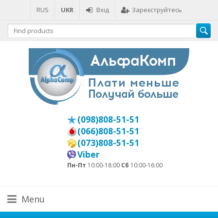
RUS
UKR
Вхід
Зареєструйтесь
(098)808-51-51
(066)808-51-51
(073)808-51-51
Viber
Пн-Пт
10:00-18:00
Сб
10:00-16:00
Menu