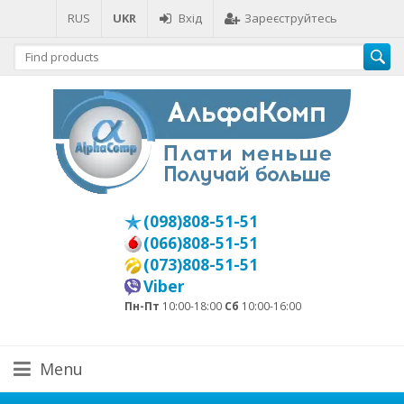
RUS
UKR
Вхід
Зареєструйтесь
(098)808-51-51
(066)808-51-51
(073)808-51-51
Viber
Пн-Пт
10:00-18:00
Сб
10:00-16:00
Menu