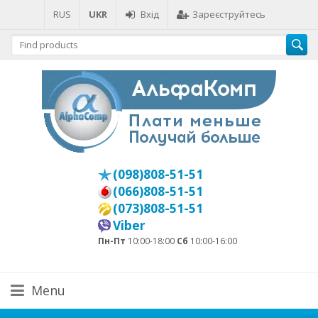
RUS
UKR
Вхід
Зареєструйтесь
(098)808-51-51
(066)808-51-51
(073)808-51-51
Viber
Пн-Пт
10:00-18:00
Сб
10:00-16:00
Menu