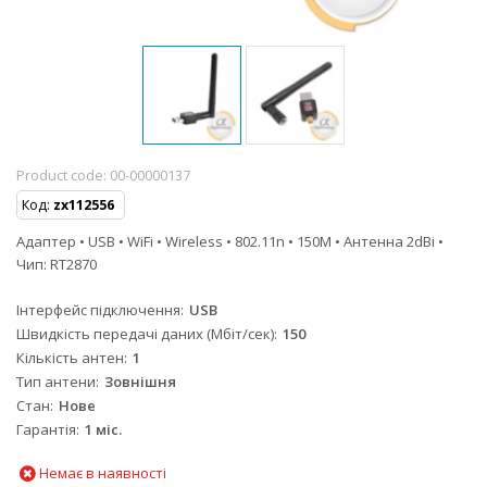
Product code:
00-00000137
Код:
zx112556
Адаптер • USB • WiFi • Wireless • 802.11n • 150M • Антенна 2dBi •
Чип: RT2870
Інтерфейс підключення
USB
Швидкість передачі даних (Мбіт/сек)
150
Кількість антен
1
Тип антени
Зовнішня
Стан
Нове
Гарантія
1 міс.
Немає в наявності