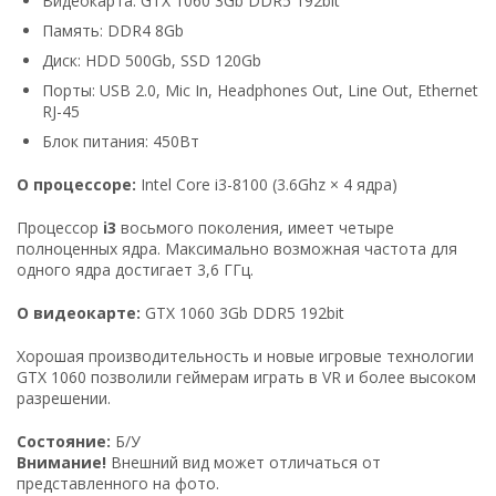
Видеокарта: GTX 1060 3Gb DDR5 192bit
Память: DDR4 8Gb
Диск: HDD 500Gb, SSD 120Gb
Порты: USB 2.0, Mic In, Headphones Out, Line Out, Ethernet
RJ-45
Блок питания: 450Вт
О процессоре:
Intel Core i3-8100 (3.6Ghz × 4 ядра)
Процессор
i3
восьмого поколения, имеет четыре
полноценных ядра. Максимально возможная частота для
одного ядра достигает 3,6 ГГц.
О видеокарте:
GTX 1060 3Gb DDR5 192bit
Хорошая производительность и новые игровые технологии
GTX 1060 позволили геймерам играть в VR и более высоком
разрешении.
Состояние:
Б/У
Внимание!
Внешний вид может отличаться от
представленного на фото.