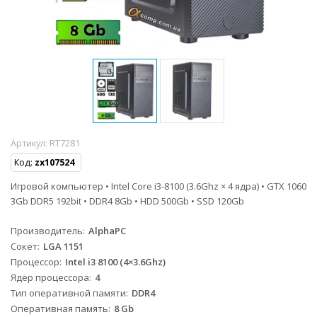
Артикул:
RT7281
Код:
zx107524
Игровой компьютер • Intel Core i3-8100 (3.6Ghz × 4 ядра) • GTX 1060
3Gb DDR5 192bit • DDR4 8Gb • HDD 500Gb • SSD 120Gb
Производитель
AlphaPC
Сокет
LGA 1151
Процессор
Intel i3 8100 (4×3.6Ghz)
Ядер процессора
4
Тип оперативной памяти
DDR4
Оперативная память
8 Gb