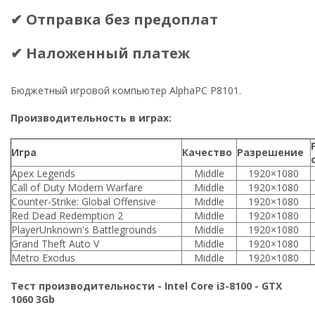
✔ Отправка без предоплат
✔ Наложенный платеж
Бюджетный игровой компьютер AlphaPC P8101.
Производительность в играх:
Игра
Качество
Разрешение
Apex Legends
Middle
1920×1080
Call of Duty Modern Warfare
Middle
1920×1080
Counter-Strike: Global Offensive
Middle
1920×1080
Red Dead Redemption 2
Middle
1920×1080
PlayerUnknown's Battlegrounds
Middle
1920×1080
Grand Theft Auto V
Middle
1920×1080
Metro Exodus
Middle
1920×1080
Тест производительности - Intel Core i3-8100 - GTX
1060 3Gb