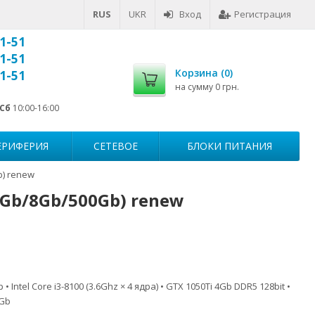
RUS
UKR
Вход
Регистрация
1-51
1-51
Корзина (
0
)
1-51
на сумму
0 грн.
Сб
10:00-16:00
ЕРИФЕРИЯ
СЕТЕВОЕ
БЛОКИ ПИТАНИЯ
b) renew
4Gb/8Gb/500Gb) renew
Intel Core i3-8100 (3.6Ghz × 4 ядра) • GTX 1050Ti 4Gb DDR5 128bit •
0Gb