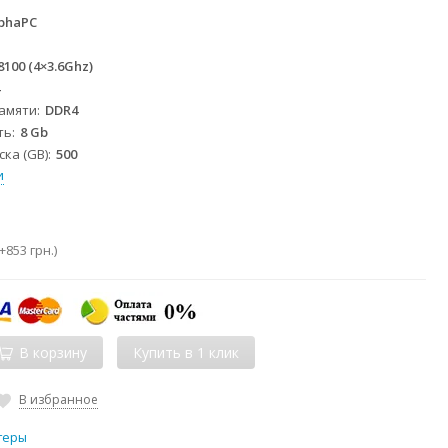
phaPC
 8100 (4×3.6Ghz)
4
памяти
DDR4
ть
8 Gb
ка (GB)
500
и
+
853 грн.
)
В корзину
В избранное
теры