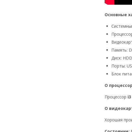
Основные х
Системный
Процессор:
Видеокарт
Память: 
Диск: HDD
Порты: USB
Блок пита
О процессо
Процессор
i3
О видеокар
Хорошая прои
Состояние: