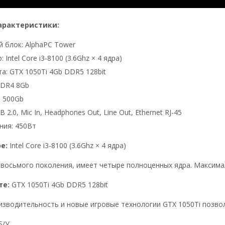
арактеристики:
 блок: AlphaPC Tower
 Intel Core i3-8100 (3.6Ghz × 4 ядра)
а: GTX 1050Ti 4Gb DDR5 128bit
DDR4 8Gb
 500Gb
 2.0, Mic In, Headphones Out, Line Out, Ethernet RJ-45
ния: 450Вт
ре:
Intel Core i3-8100 (3.6Ghz × 4 ядра)
восьмого поколения, имеет четыре полноценных ядра. Максимал
те:
GTX 1050Ti 4Gb DDR5 128bit
зводительность и новые игровые технологии GTX 1050Ti позвол
Б/У