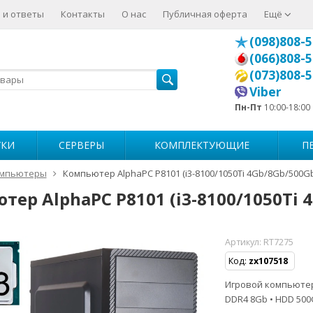
 и ответы
Контакты
О нас
Публичная оферта
Ещё
(098)808-5
(066)808-5
(073)808-5
Viber
Пн-Пт
10:00-18:00
УКИ
СЕРВЕРЫ
КОМПЛЕКТУЮЩИЕ
П
мпьютеры
Компьютер AlphaPC P8101 (i3-8100/1050Ti 4Gb/8Gb/500G
тер AlphaPC P8101 (i3-8100/1050Ti 
Артикул:
RT7275
Код:
zx107518
Игровой компьютер • 
DDR4 8Gb • HDD 50