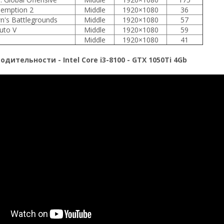
emption 2
Middle
1920×1080
36
n's Battlegrounds
Middle
1920×1080
57
uto V
Middle
1920×1080
59
Middle
1920×1080
41
дительности - Intel Core i3-8100 - GTX 1050Ti 4Gb