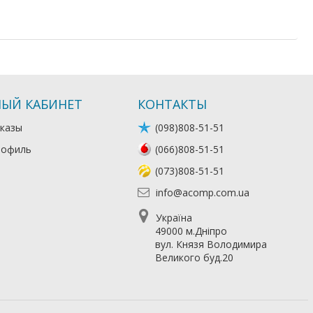
ЫЙ КАБИНЕТ
КОНТАКТЫ
казы
(098)808-51-51
рофиль
(066)808-51-51
(073)808-51-51
info@acomp.com.ua
Україна
49000 м.Дніпро
вул. Князя Володимира
Великого буд.20