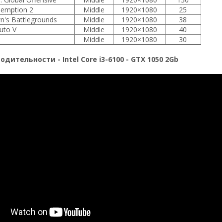
emption 2
Middle
1920×1080
25
n's Battlegrounds
Middle
1920×1080
38
uto V
Middle
1920×1080
40
Middle
1920×1080
30
дительности - Intel Core i3-6100 - GTX 1050 2Gb