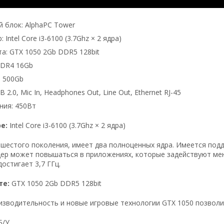
 блок: AlphaPC Tower
 Intel Core i3-6100 (3.7Ghz × 2 ядра)
а: GTX 1050 2Gb DDR5 128bit
DDR4 16Gb
 500Gb
 2.0, Mic In, Headphones Out, Line Out, Ethernet RJ-45
ния: 450Вт
ре:
Intel Core i3-6100 (3.7Ghz × 2 ядра)
шестого поколения, имеет два полноценных ядра. Имеется подд
ер может повышаться в приложениях, которые задействуют ме
остигает 3,7 ГГц.
те:
GTX 1050 2Gb DDR5 128bit
зводительность и новые игровые технологии GTX 1050 позволил
Б/У