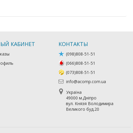
ЫЙ КАБИНЕТ
КОНТАКТЫ
казы
(098)808-51-51
рофиль
(066)808-51-51
(073)808-51-51
info@acomp.com.ua
Україна
49000 м.Дніпро
вул. Князя Володимира
Великого буд.20