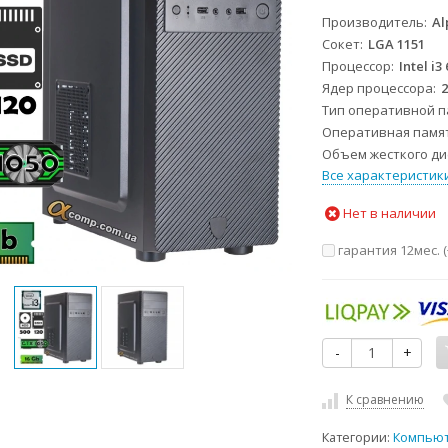
Производитель
Al
Сокет
LGA 1151
Процессор
Intel i3
Ядер процессора
Тип оперативной 
Оперативная памя
Объем жесткого дис
Все характеристик
Нет в наличии
гарантия 12мес. (
-
+
К сравнению
Категории:
Компью