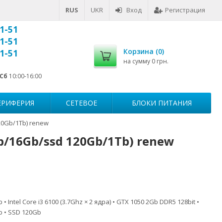
RUS
UKR
Вход
Регистрация
1-51
1-51
Корзина (
0
)
1-51
на сумму
0 грн.
Сб
10:00-16:00
ЕРИФЕРИЯ
СЕТЕВОЕ
БЛОКИ ПИТАНИЯ
20Gb/1Tb) renew
b/16Gb/ssd 120Gb/1Tb) renew
Intel Core i3 6100 (3.7Ghz × 2 ядра) • GTX 1050 2Gb DDR5 128bit •
b • SSD 120Gb