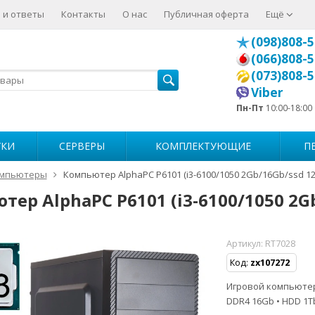
 и ответы
Контакты
О нас
Публичная оферта
Ещё
(098)808-5
(066)808-5
(073)808-5
Viber
Пн-Пт
10:00-18:00
УКИ
СЕРВЕРЫ
КОМПЛЕКТУЮЩИЕ
П
мпьютеры
Компьютер AlphaPC P6101 (i3-6100/1050 2Gb/16Gb/ssd 1
ер AlphaPC P6101 (i3-6100/1050 2G
Артикул:
RT7028
Код:
zx107272
Игровой компьютер • 
DDR4 16Gb • HDD 1T