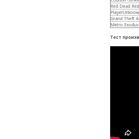
Red Dead Red
PlayerUnknow
Grand Theft A
Metro Exodus
Тест произво