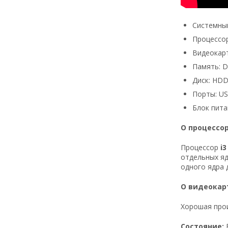
Системный
Процессор:
Видеокарт
Память: 
Диск: HDD
Порты: USB
Блок пита
О процессо
Процессор
i3
отдельных яд
одного ядра д
О видеокар
Хорошая прои
Состояние: