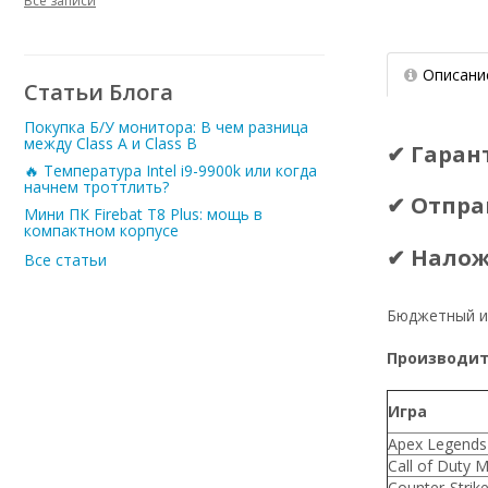
Все записи
Описани
Статьи Блога
Покупка Б/У монитора: В чем разница
между Class A и Class B
✔ Гаран
🔥 Температура Intel i9-9900k или когда
начнем троттлить?
✔ Отпра
Мини ПК Firebat T8 Plus: мощь в
компактном корпусе
✔ Нало
Все статьи
Бюджетный и
Производите
Игра
Apex Legends
Call of Duty 
Counter-Strike