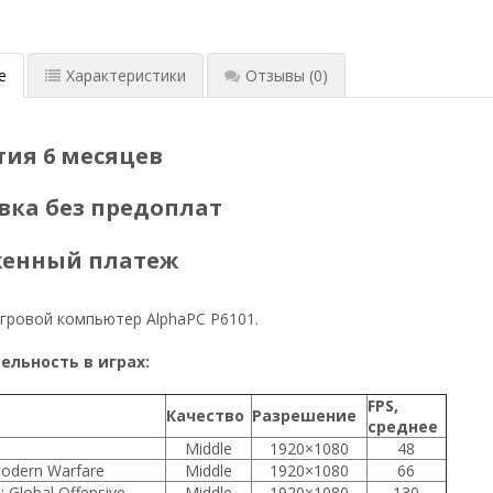
е
Характеристики
Отзывы
(0)
тия 6 месяцев
вка без предоплат
женный платеж
гровой компьютер AlphaPC P6101.
льность в играх:
FPS,
Качество
Разрешение
среднее
Middle
1920×1080
48
Modern Warfare
Middle
1920×1080
66
: Global Offensive
Middle
1920×1080
130