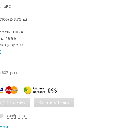
phaPC
 6100 (2×3.7Ghz)
2
памяти
DDR4
ть
16 Gb
ка (GB)
500
и
+
807 грн.
)
В корзину
В избранное
теры