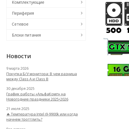
Комплектующие
Периферия
Сетевое
Блоки питания
Новости
9 марта 2026
Покупка Б/У монитора: В чем разница
между Class A и Class B
30 декабря 2025
График работы «АльфаКомп» на
Новогодние праздники 2025•2026
21 июля 2025
🔥 Температура Intel i9-9900k или когда
начнем троттлить?