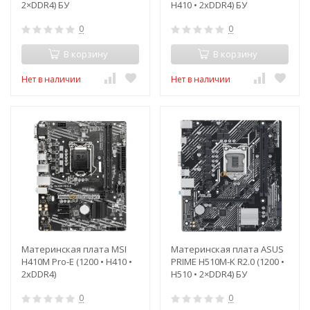
2×DDR4) БУ
H410 • 2xDDR4) БУ
0
0
В корзину
В корзину
Нет в наличии
Нет в наличии
Материнская плата MSI
Материнская плата ASUS
H410M Pro-E (1200 • H410 •
PRIME H510M-K R2.0 (1200 •
2xDDR4)
H510 • 2×DDR4) БУ
0
0