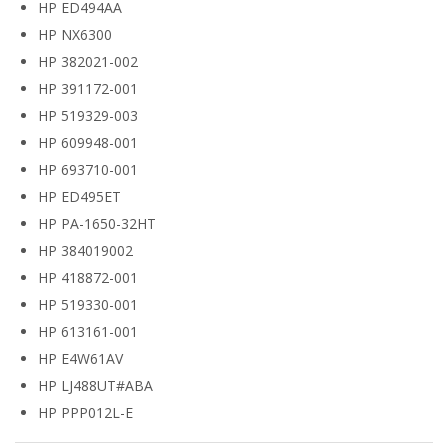
HP ED494AA
HP NX6300
HP 382021-002
HP 391172-001
HP 519329-003
HP 609948-001
HP 693710-001
HP ED495ET
HP PA-1650-32HT
HP 384019002
HP 418872-001
HP 519330-001
HP 613161-001
HP E4W61AV
HP LJ488UT#ABA
HP PPP012L-E