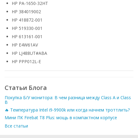
HP PA-1650-32HT
HP 384019002
HP 418872-001
HP 519330-001
HP 613161-001
HP E4W61AV
HP LJ488UT#ABA
HP PPP012L-E
Статьи Блога
Покупка Б/У монитора: В чем разница между Class A и Class
B
🔥 Температура Intel i9-9900k или когда начнем троттлить?
Мини ПК Firebat T8 Plus: мощь в компактном корпусе
Все статьи