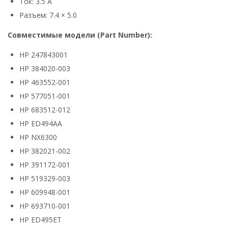
Ток: 3.5 А
Разъем: 7.4 × 5.0
Совместимые модели (Part Number):
HP 247843001
HP 384020-003
HP 463552-001
HP 577051-001
HP 683512-012
HP ED494AA
HP NX6300
HP 382021-002
HP 391172-001
HP 519329-003
HP 609948-001
HP 693710-001
HP ED495ET