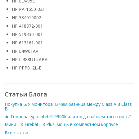
HP ED495ET
HP PA-1650-32HT
HP 384019002
HP 418872-001
HP 519330-001
HP 613161-001
HP E4W61AV
HP LJ488UT#ABA
HP PPP012L-E
Статьи Блога
Покупка Б/У монитора: В чем разница между Class A и Class
B
🔥 Температура Intel i9-9900k или когда начнем троттлить?
Мини ПК Firebat T8 Plus: мощь в компактном корпусе
Все статьи