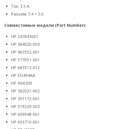
Ток: 3.5 А
Разъем: 7.4 × 5.0
Совместимые модели (Part Number):
HP 247843001
HP 384020-003
HP 463552-001
HP 577051-001
HP 683512-012
HP ED494AA
HP NX6300
HP 382021-002
HP 391172-001
HP 519329-003
HP 609948-001
HP 693710-001