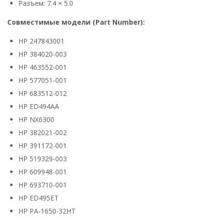
Разъем: 7.4 × 5.0
Совместимые модели (Part Number):
HP 247843001
HP 384020-003
HP 463552-001
HP 577051-001
HP 683512-012
HP ED494AA
HP NX6300
HP 382021-002
HP 391172-001
HP 519329-003
HP 609948-001
HP 693710-001
HP ED495ET
HP PA-1650-32HT