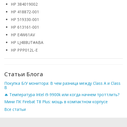
HP 384019002
HP 418872-001
HP 519330-001
HP 613161-001
HP E4W61AV
HP LJ488UT#ABA
HP PPP012L-E
Статьи Блога
Покупка Б/У монитора: В чем разница между Class A и Class
B
🔥 Температура Intel i9-9900k или когда начнем троттлить?
Мини ПК Firebat T8 Plus: мощь в компактном корпусе
Все статьи