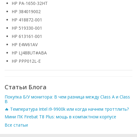
HP PA-1650-32HT
HP 384019002
HP 418872-001
HP 519330-001
HP 613161-001
HP E4W61AV
HP LJ488UT#ABA
HP PPP012L-E
Статьи Блога
Покупка Б/У монитора: В чем разница между Class A и Class
B
🔥 Температура Intel i9-9900k или когда начнем троттлить?
Мини ПК Firebat T8 Plus: мощь в компактном корпусе
Все статьи