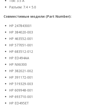
Ток: 3.5 А
Разъем: 7.4 × 5.0
Совместимые модели (Part Number):
HP 247843001
HP 384020-003
HP 463552-001
HP 577051-001
HP 683512-012
HP ED494AA
HP NX6300
HP 382021-002
HP 391172-001
HP 519329-003
HP 609948-001
HP 693710-001
HP ED495ET