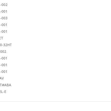
-002
-001
-003
-001
-001
ET
50-32HT
9002
-001
-001
-001
AV
UT#ABA
2L-E