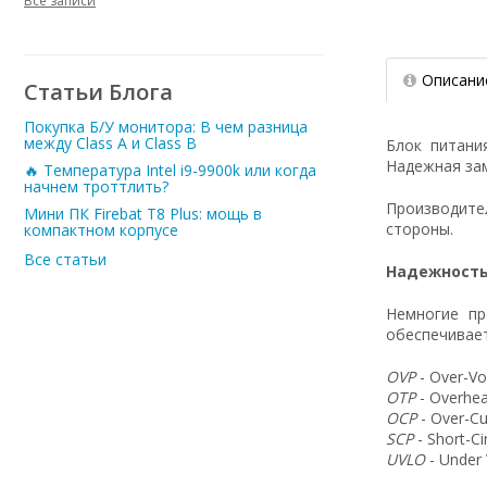
Все записи
Описани
Статьи Блога
Покупка Б/У монитора: В чем разница
между Class A и Class B
Блок питани
Надежная зам
🔥 Температура Intel i9-9900k или когда
начнем троттлить?
Производит
Мини ПК Firebat T8 Plus: мощь в
стороны.
компактном корпусе
Все статьи
Надежность
Немногие пр
обеспечивает
OVP
- Over-Vo
OTP
- Overhea
OCP
- Over-Cu
SCP
- Short-C
UVLO
- Under