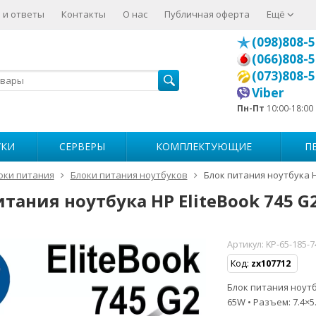
 и ответы
Контакты
О нас
Публичная оферта
Ещё
(098)808-5
(066)808-5
(073)808-5
Viber
Пн-Пт
10:00-18:00
УКИ
СЕРВЕРЫ
КОМПЛЕКТУЮЩИЕ
П
оки питания
Блоки питания ноутбуков
Блок питания ноутбука H
тания ноутбука HP EliteBook 745 G
Артикул:
KP-65-185-7
Код:
zx107712
Блок питания ноутбу
65W • Разъем: 7.4×5