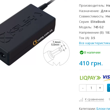
Производитель
He
Назначение
Для 
Совместимость
He
Серия
EliteBook
Модель
745 G2
Напряжение (В)
18.
Ток (А)
3.5
Все характеристик
В наличии
410 грн.
-
+
К сравнению
Категории:
Блоки п