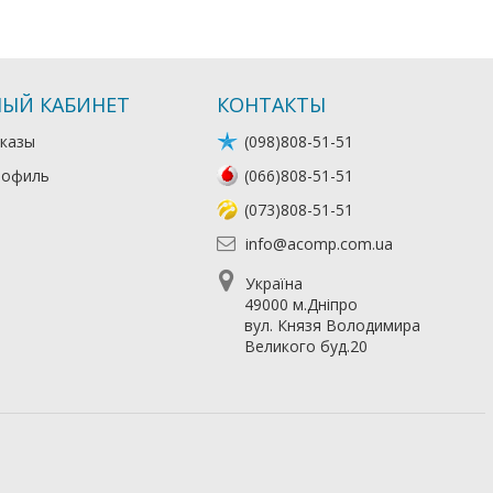
ЫЙ КАБИНЕТ
КОНТАКТЫ
казы
(098)808-51-51
рофиль
(066)808-51-51
(073)808-51-51
info@acomp.com.ua
Україна
49000 м.Дніпро
вул. Князя Володимира
Великого буд.20