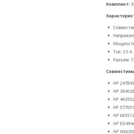
Комплект:
З
Характерис
Совмести
Напряжени
Мощность
Ток: 3.5 А
Разъем: 7.
Совместимы
HP 24784
HP 384020
HP 463552
HP 577051
HP 683512
HP ED494
HP NX630