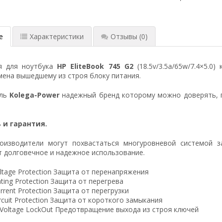
е
Характеристики
Отзывы
(0)
я для ноутбука
HP EliteBook 745 G2
(18.5v/3.5a/65w/7.4×5.0
ена вышедшему из строя блоку питания.
ель
Kolega-Power
надежный бренд которому можно доверять, 
 и гарантия.
оизводители могут похвастаться многуровневой системой з
 долговечное и надежное использование.
ltage Protection Защита от перенапряжения
ting Protection Защита от перегрева
rrent Protection Защита от перегрузки
ircuit Protection Защита от короткого замыкания
 Voltage LockOut Предотвращение выхода из строя ключей