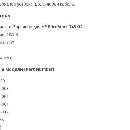
арядное устройство, силовой кабель.
тики
мость: Зарядное для
HP EliteBook 745 G2
е: 18.5 В
: 65 Вт
4 × 5.0
е модели (Part Number):
3001
-003
-001
-001
-012
AA
0