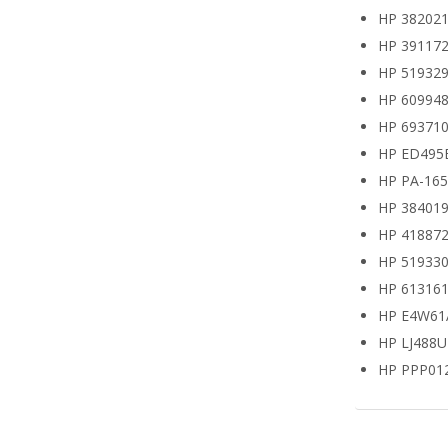
HP 382021
HP 391172
HP 519329
HP 609948
HP 693710
HP ED495
HP PA-16
HP 38401
HP 418872
HP 519330
HP 613161
HP E4W61
HP LJ488
HP PPP01