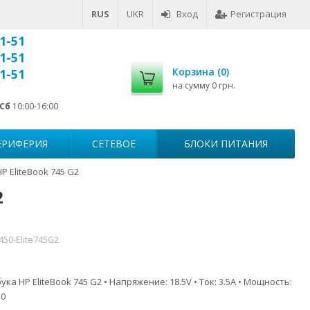
RUS
UKR
Вход
Регистрация
1-51
1-51
Корзина (
0
)
1-51
на сумму
0 грн.
Сб
10:00-16:00
ЕРИФЕРИЯ
СЕТЕВОЕ
БЛОКИ ПИТАНИЯ
P EliteBook 745 G2
2
450-Elite745G2
ка HP EliteBook 745 G2 • Напряжение: 18.5V • Ток: 3.5A • Мощность:
.0