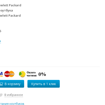
wlett Packard
ноутбука
wlett Packard
5
и
В корзину
В избранное
итания ноутбуков