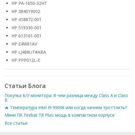
HP PA-1650-32HT
HP 384019002
HP 418872-001
HP 519330-001
HP 613161-001
HP E4W61AV
HP LJ488UT#ABA
HP PPP012L-E
Статьи Блога
Покупка Б/У монитора: В чем разница между Class A и Class
B
🔥 Температура Intel i9-9900k или когда начнем троттлить?
Мини ПК Firebat T8 Plus: мощь в компактном корпусе
Все статьи