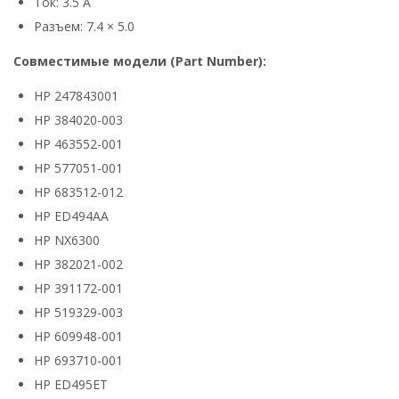
Ток: 3.5 А
Разъем: 7.4 × 5.0
Совместимые модели (Part Number):
HP 247843001
HP 384020-003
HP 463552-001
HP 577051-001
HP 683512-012
HP ED494AA
HP NX6300
HP 382021-002
HP 391172-001
HP 519329-003
HP 609948-001
HP 693710-001
HP ED495ET