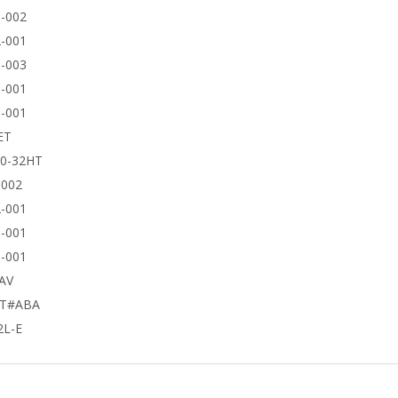
-002
-001
-003
-001
-001
ET
50-32HT
9002
-001
-001
-001
AV
UT#ABA
2L-E