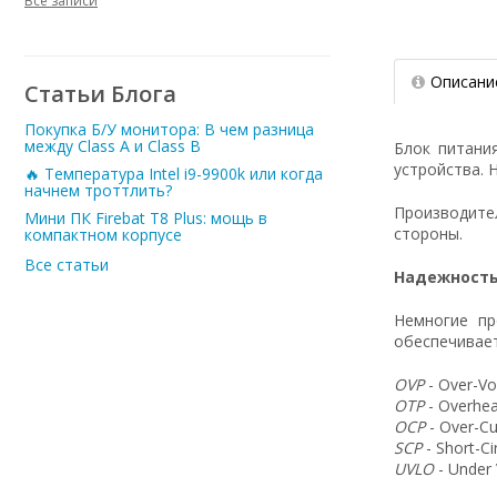
Все записи
Описани
Статьи Блога
Покупка Б/У монитора: В чем разница
между Class A и Class B
Блок питани
устройства. 
🔥 Температура Intel i9-9900k или когда
начнем троттлить?
Производит
Мини ПК Firebat T8 Plus: мощь в
стороны.
компактном корпусе
Все статьи
Надежность
Немногие пр
обеспечивает
OVP
- Over-Vo
OTP
- Overhea
OCP
- Over-Cu
SCP
- Short-C
UVLO
- Under