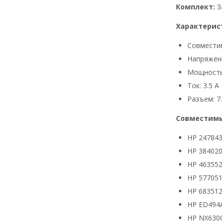
Комплект:
З
Характерис
Совмести
Напряжени
Мощность
Ток: 3.5 А
Разъем: 7.
Совместимы
HP 24784
HP 384020
HP 463552
HP 577051
HP 683512
HP ED494
HP NX630