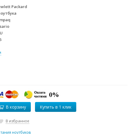
wlett Packard
ноутбука
mpaq
sario
TU
5
и
В корзину
В избранное
итания ноутбуков