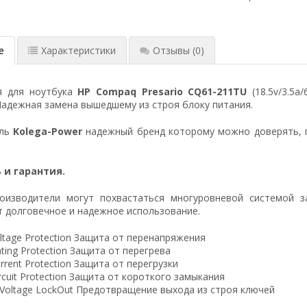
е
Характеристики
Отзывы
(0)
я для ноутбука
HP Compaq Presario CQ61-211TU
(18.5v/3.5a
Надежная замена вышедшему из строя блоку питания.
ель
Kolega-Power
надежный бренд которому можно доверять, 
 и гарантия.
оизводители могут похвастаться многуровневой системой з
 долговечное и надежное использование.
ltage Protection Защита от перенапряжения
ting Protection Защита от перегрева
rrent Protection Защита от перегрузки
ircuit Protection Защита от короткого замыкания
 Voltage LockOut Предотвращение выхода из строя ключей