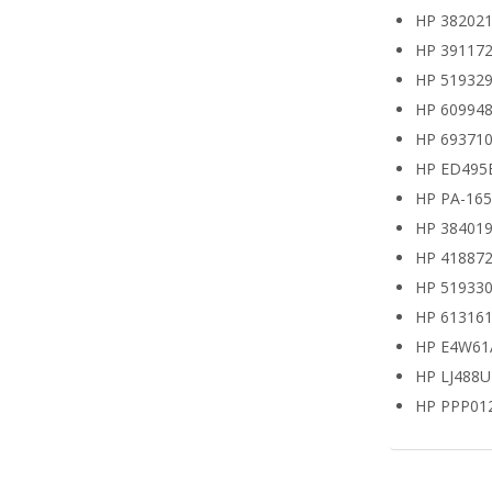
HP 382021
HP 391172
HP 519329
HP 609948
HP 693710
HP ED495
HP PA-16
HP 38401
HP 418872
HP 519330
HP 613161
HP E4W61
HP LJ488
HP PPP01