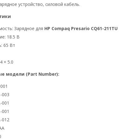
арядное устройство, силовой кабель.
тики
мость: Зарядное для
HP Compaq Presario CQ61-211TU
е: 18.5 В
: 65 Вт
4 × 5.0
е модели (Part Number):
3001
-003
-001
-001
-012
AA
0