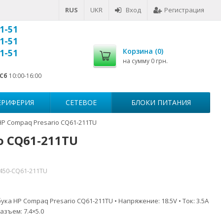
RUS
UKR
Вход
Регистрация
1-51
1-51
Корзина (
0
)
1-51
на сумму
0 грн.
Сб
10:00-16:00
ЕРИФЕРИЯ
СЕТЕВОЕ
БЛОКИ ПИТАНИЯ
HP Compaq Presario CQ61-211TU
o CQ61-211TU
7450-CQ61-211TU
ка HP Compaq Presario CQ61-211TU • Напряжение: 18.5V • Ток: 3.5A
азъем: 7.4×5.0