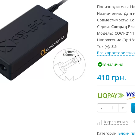
Производитель
He
Назначение
Для 
Совместимость
Co
Серия
Compaq Pre
Модель
CQ61-211
Напряжение (В)
18.
Ток (А)
3.5
Все характеристик
В наличии
410 грн.
-
+
К сравнению
Категории:
Блоки п