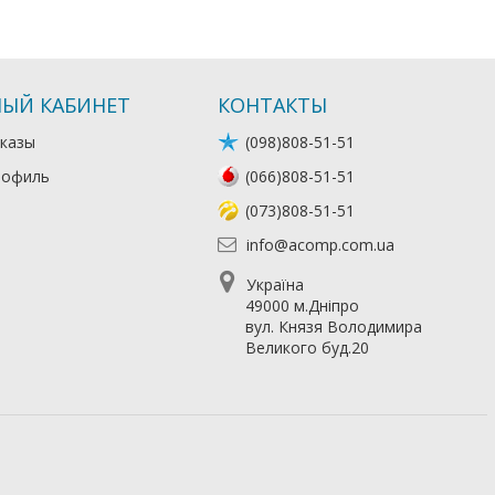
ЫЙ КАБИНЕТ
КОНТАКТЫ
казы
(098)808-51-51
рофиль
(066)808-51-51
(073)808-51-51
info@acomp.com.ua
Україна
49000 м.Дніпро
вул. Князя Володимира
Великого буд.20