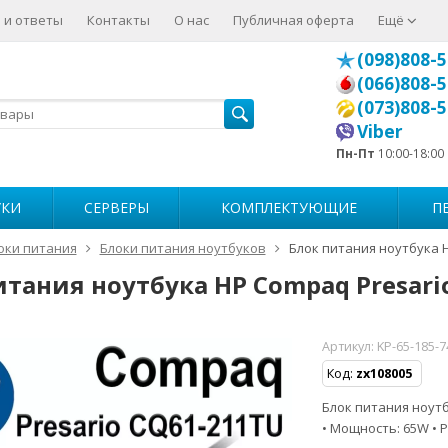
 и ответы
Контакты
О нас
Публичная оферта
Ещё
(098)808-5
(066)808-5
(073)808-5
Viber
Пн-Пт
10:00-18:00
УКИ
СЕРВЕРЫ
КОМПЛЕКТУЮЩИЕ
П
оки питания
Блоки питания ноутбуков
Блок питания ноутбука 
итания ноутбука HP Compaq Presari
Артикул:
KP-65-185-
Код:
zx108005
Блок питания ноутбу
• Мощность: 65W • Р