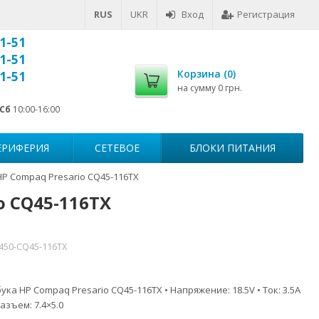
RUS
UKR
Вход
Регистрация
1-51
1-51
Корзина (
0
)
1-51
на сумму
0 грн.
Сб
10:00-16:00
ЕРИФЕРИЯ
СЕТЕВОЕ
БЛОКИ ПИТАНИЯ
HP Compaq Presario CQ45-116TX
o CQ45-116TX
7450-CQ45-116TX
ка HP Compaq Presario CQ45-116TX • Напряжение: 18.5V • Ток: 3.5A
азъем: 7.4×5.0