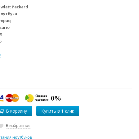
wlett Packard
ноутбука
mpaq
sario
X
5
и
В корзину
В избранное
итания ноутбуков