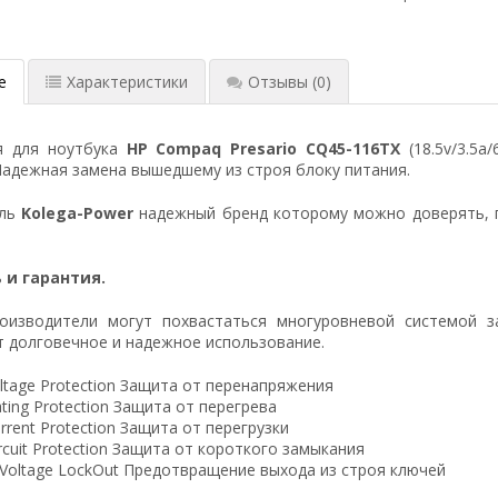
е
Характеристики
Отзывы
(0)
я для ноутбука
HP Compaq Presario CQ45-116TX
(18.5v/3.5a
Надежная замена вышедшему из строя блоку питания.
ель
Kolega-Power
надежный бренд которому можно доверять, 
 и гарантия.
оизводители могут похвастаться многуровневой системой з
 долговечное и надежное использование.
ltage Protection Защита от перенапряжения
ting Protection Защита от перегрева
rrent Protection Защита от перегрузки
ircuit Protection Защита от короткого замыкания
 Voltage LockOut Предотвращение выхода из строя ключей