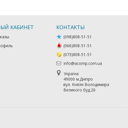
ЫЙ КАБИНЕТ
КОНТАКТЫ
казы
(098)808-51-51
рофиль
(066)808-51-51
(073)808-51-51
info@acomp.com.ua
Україна
49000 м.Дніпро
вул. Князя Володимира
Великого буд.20