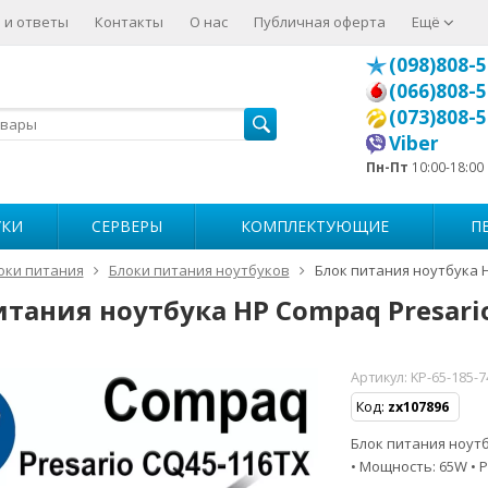
 и ответы
Контакты
О нас
Публичная оферта
Ещё
(098)808-5
(066)808-5
(073)808-5
Viber
Пн-Пт
10:00-18:00
УКИ
СЕРВЕРЫ
КОМПЛЕКТУЮЩИЕ
П
оки питания
Блоки питания ноутбуков
Блок питания ноутбука 
итания ноутбука HP Compaq Presari
Артикул:
KP-65-185-
Код:
zx107896
Блок питания ноутбу
• Мощность: 65W • Р