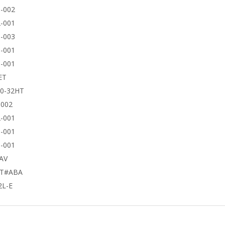
-002
-001
-003
-001
-001
ET
50-32HT
9002
-001
-001
-001
AV
UT#ABA
2L-E