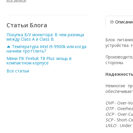
Все записи
Описани
Статьи Блога
Покупка Б/У монитора: В чем разница
между Class A и Class B
Блок питани
устройства. 
🔥 Температура Intel i9-9900k или когда
начнем троттлить?
Производит
Мини ПК Firebat T8 Plus: мощь в
стороны.
компактном корпусе
Все статьи
Надежность
Немногие пр
обеспечивает
OVP
- Over-Vo
OTP
- Overhea
OCP
- Over-Cu
SCP
- Short-C
UVLO
- Under