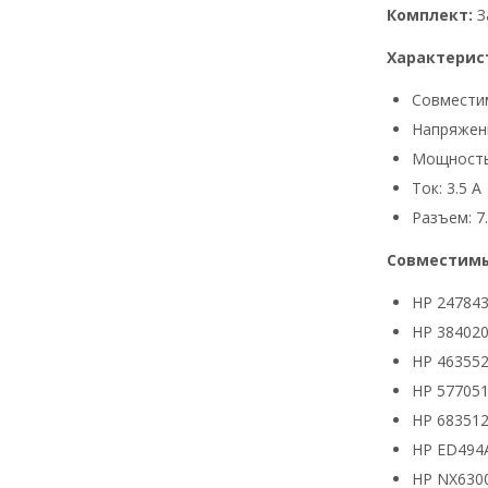
Комплект:
З
Характерис
Совмести
Напряжени
Мощность
Ток: 3.5 А
Разъем: 7.
Совместимы
HP 24784
HP 384020
HP 463552
HP 577051
HP 683512
HP ED494
HP NX630