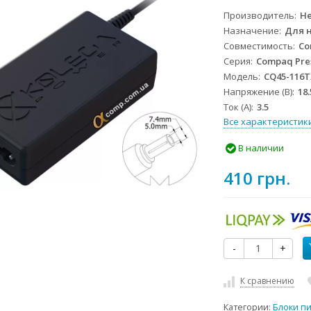
Производитель
He
Назначение
Для 
Совместимость
Co
Серия
Compaq Pre
Модель
CQ45-116T
Напряжение (В)
18.
Ток (А)
3.5
Все характеристик
В наличии
410 грн.
-
+
К сравнению
Категории:
Блоки п