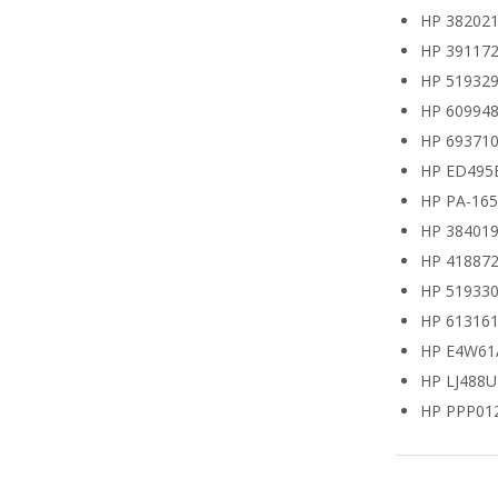
HP 382021
HP 391172
HP 519329
HP 609948
HP 693710
HP ED495
HP PA-16
HP 38401
HP 418872
HP 519330
HP 613161
HP E4W61
HP LJ488
HP PPP01