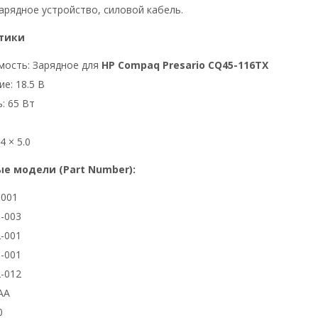
арядное устройство, силовой кабель.
тики
мость: Зарядное для
HP Compaq Presario CQ45-116TX
е: 18.5 В
: 65 Вт
4 × 5.0
е модели (Part Number):
3001
-003
-001
-001
-012
AA
0