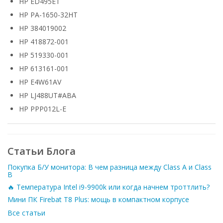
HP ED495ET
HP PA-1650-32HT
HP 384019002
HP 418872-001
HP 519330-001
HP 613161-001
HP E4W61AV
HP LJ488UT#ABA
HP PPP012L-E
Статьи Блога
Покупка Б/У монитора: В чем разница между Class A и Class
B
🔥 Температура Intel i9-9900k или когда начнем троттлить?
Мини ПК Firebat T8 Plus: мощь в компактном корпусе
Все статьи