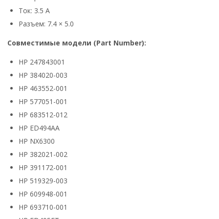
Ток: 3.5 А
Разъем: 7.4 × 5.0
Совместимые модели (Part Number):
HP 247843001
HP 384020-003
HP 463552-001
HP 577051-001
HP 683512-012
HP ED494AA
HP NX6300
HP 382021-002
HP 391172-001
HP 519329-003
HP 609948-001
HP 693710-001