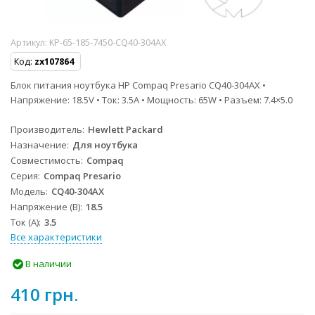
Артикул:
KP-65-185-7450-CQ40-304AX
Код:
zx107864
Блок питания ноутбука HP Compaq Presario CQ40-304AX •
Напряжение: 18.5V • Ток: 3.5A • Мощность: 65W • Разъем: 7.4×5.0
Производитель
Hewlett Packard
Назначение
Для ноутбука
Совместимость
Compaq
Серия
Compaq Presario
Модель
CQ40-304AX
Напряжение (В)
18.5
Ток (А)
3.5
Все характеристики
В наличии
410 грн.