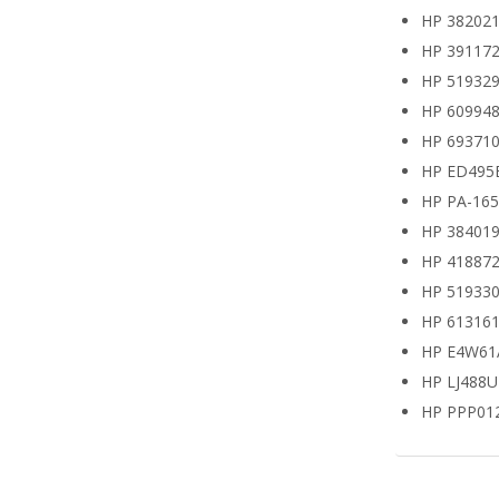
HP 382021
HP 391172
HP 519329
HP 609948
HP 693710
HP ED495
HP PA-16
HP 38401
HP 418872
HP 519330
HP 613161
HP E4W61
HP LJ488
HP PPP01