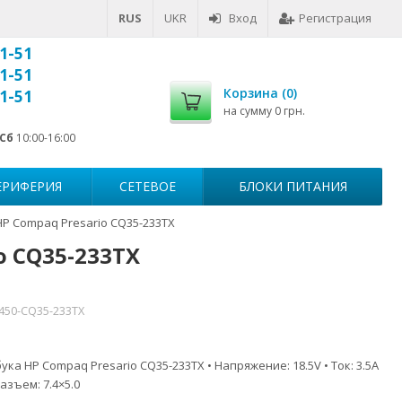
RUS
UKR
Вход
Регистрация
1-51
1-51
Корзина (
0
)
1-51
на сумму
0 грн.
Сб
10:00-16:00
ЕРИФЕРИЯ
СЕТЕВОЕ
БЛОКИ ПИТАНИЯ
HP Compaq Presario CQ35-233TX
o CQ35-233TX
7450-CQ35-233TX
ка HP Compaq Presario CQ35-233TX • Напряжение: 18.5V • Ток: 3.5A
азъем: 7.4×5.0