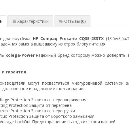
е
Характеристики
Отзывы
(0)
я для ноутбука
HP Compaq Presario CQ35-233TX
(18.5v/3.5a
Надежная замена вышедшему из строя блоку питания.
ель
Kolega-Power
надежный бренд которому можно доверять, 
 и гарантия.
оизводители могут похвастаться многуровневой системой з
 долговечное и надежное использование.
ltage Protection Защита от перенапряжения
ting Protection Защита от перегрева
rrent Protection Защита от перегрузки
ircuit Protection Защита от короткого замыкания
 Voltage LockOut Предотвращение выхода из строя ключей