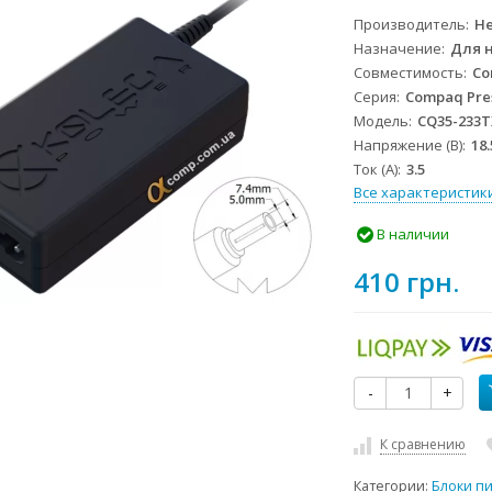
Производитель
He
Назначение
Для 
Совместимость
Co
Серия
Compaq Pre
Модель
CQ35-233T
Напряжение (В)
18.
Ток (А)
3.5
Все характеристик
В наличии
410 грн.
-
+
К сравнению
Категории:
Блоки п