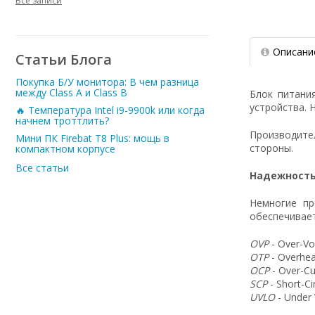
Все записи
Описани
Статьи Блога
Покупка Б/У монитора: В чем разница
между Class A и Class B
Блок питани
устройства. 
🔥 Температура Intel i9-9900k или когда
начнем троттлить?
Производит
Мини ПК Firebat T8 Plus: мощь в
стороны.
компактном корпусе
Все статьи
Надежность
Немногие пр
обеспечивает
OVP
- Over-Vo
OTP
- Overhea
OCP
- Over-Cu
SCP
- Short-C
UVLO
- Under