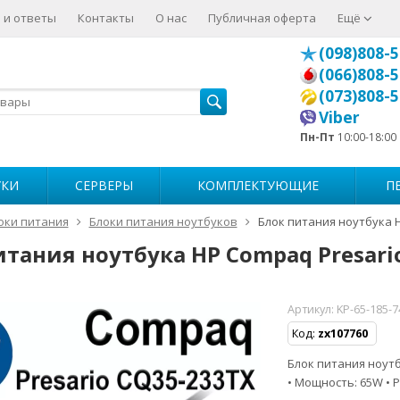
 и ответы
Контакты
О нас
Публичная оферта
Ещё
(098)808-5
(066)808-5
(073)808-5
Viber
Пн-Пт
10:00-18:00
УКИ
СЕРВЕРЫ
КОМПЛЕКТУЮЩИЕ
П
оки питания
Блоки питания ноутбуков
Блок питания ноутбука 
итания ноутбука HP Compaq Presari
Артикул:
KP-65-185-
Код:
zx107760
Блок питания ноутбу
• Мощность: 65W • Р