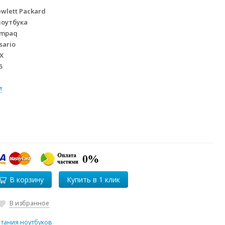
wlett Packard
ноутбука
mpaq
sario
X
5
и
В корзину
В избранное
итания ноутбуков