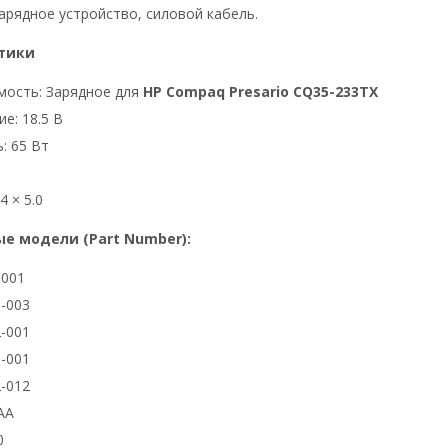
арядное устройство, силовой кабель.
тики
мость: Зарядное для
HP Compaq Presario CQ35-233TX
е: 18.5 В
: 65 Вт
4 × 5.0
е модели (Part Number):
3001
-003
-001
-001
-012
AA
0