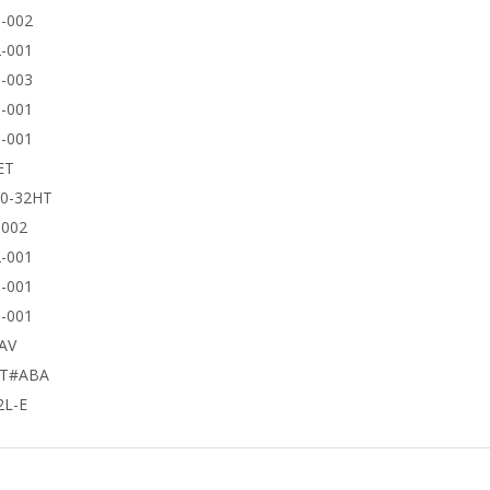
-002
-001
-003
-001
-001
ET
50-32HT
9002
-001
-001
-001
AV
UT#ABA
2L-E