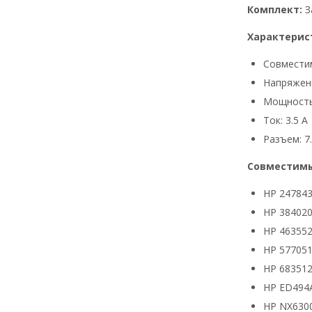
Комплект:
З
Характерис
Совмести
Напряжени
Мощность
Ток: 3.5 А
Разъем: 7.
Совместимы
HP 24784
HP 384020
HP 463552
HP 577051
HP 683512
HP ED494
HP NX630