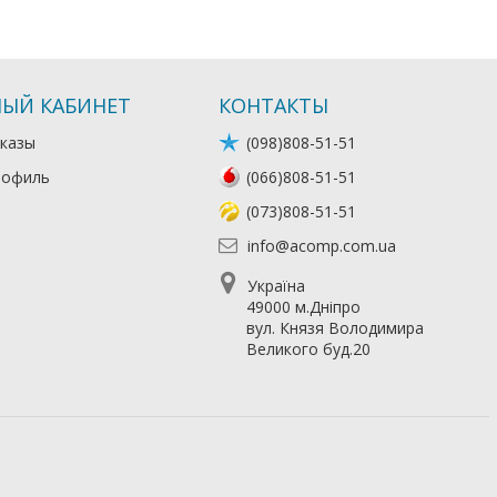
ЫЙ КАБИНЕТ
КОНТАКТЫ
казы
(098)808-51-51
рофиль
(066)808-51-51
(073)808-51-51
info@acomp.com.ua
Україна
49000 м.Дніпро
вул. Князя Володимира
Великого буд.20