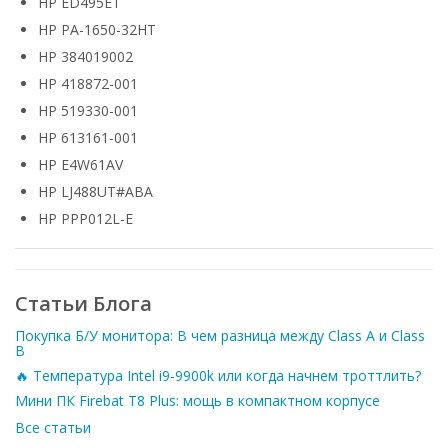
HP ED495ET
HP PA-1650-32HT
HP 384019002
HP 418872-001
HP 519330-001
HP 613161-001
HP E4W61AV
HP LJ488UT#ABA
HP PPP012L-E
Статьи Блога
Покупка Б/У монитора: В чем разница между Class A и Class
B
🔥 Температура Intel i9-9900k или когда начнем троттлить?
Мини ПК Firebat T8 Plus: мощь в компактном корпусе
Все статьи