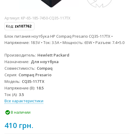
Артикул:
KP-65-185-7450-CQ35-117TX
Код:
zx107762
Блок питания ноутбука HP Compaq Presario CQ35-117TX •
Напряжение: 18.5V • Ток: 3.5A • Мощность: 65W • Разъем: 7.4×5.0
Производитель
Hewlett Packard
Назначение
Для ноутбука
Совместимость
Compaq
Серия
Compaq Presario
Модель
CQ35-117TX
Напряжение (В)
18.5
Ток (А)
3.5
Все характеристики
В наличии
410 грн.