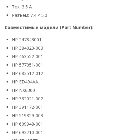
Ток: 3.5 А
Разъем: 7.4 × 5.0
Совместимые модели (Part Number):
HP 247843001
HP 384020-003
HP 463552-001
HP 577051-001
HP 683512-012
HP ED494AA
HP NX6300
HP 382021-002
HP 391172-001
HP 519329-003
HP 609948-001
HP 693710-001