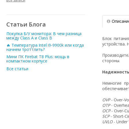
Все записи
Описани
Статьи Блога
Покупка Б/У монитора: В чем разница
между Class A и Class B
Блок питани
устройства. 
🔥 Температура Intel i9-9900k или когда
начнем троттлить?
Производит
Мини ПК Firebat T8 Plus: мощь в
стороны.
компактном корпусе
Все статьи
Надежность
Немногие пр
обеспечивает
OVP
- Over-Vo
OTP
- Overhea
OCP
- Over-Cu
SCP
- Short-C
UVLO
- Under