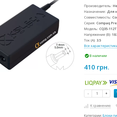
Производитель
He
Назначение
Для 
Совместимость
Co
Серия
Compaq Pre
Модель
CQ35-112
Напряжение (В)
18.
Ток (А)
3.5
Все характеристик
В наличии
410 грн.
-
+
К сравнению
Категории:
Блоки п