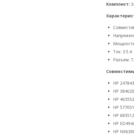
Комплект:
З
Характерис
Совмести
Напряжени
Мощность
Ток: 3.5 А
Разъем: 7.
Совместимы
HP 24784
HP 384020
HP 463552
HP 577051
HP 683512
HP ED494
HP NX630