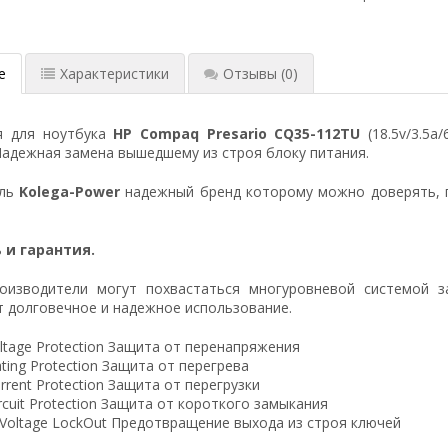
е
Характеристики
Отзывы
(0)
я для ноутбука
HP Compaq Presario CQ35-112TU
(18.5v/3.5a
Надежная замена вышедшему из строя блоку питания.
ель
Kolega-Power
надежный бренд которому можно доверять, 
 и гарантия.
оизводители могут похвастаться многуровневой системой з
 долговечное и надежное использование.
ltage Protection Защита от перенапряжения
ting Protection Защита от перегрева
rrent Protection Защита от перегрузки
ircuit Protection Защита от короткого замыкания
 Voltage LockOut Предотвращение выхода из строя ключей