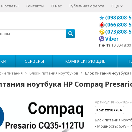
 и ответы
Контакты
О нас
Публичная оферта
Ещё
(098)808-5
(066)808-5
(073)808-5
Viber
Пн-Пт
10:00-18:00
УКИ
СЕРВЕРЫ
КОМПЛЕКТУЮЩИЕ
П
оки питания
Блоки питания ноутбуков
Блок питания ноутбука 
итания ноутбука HP Compaq Presari
Артикул:
KP-65-185-
Код:
zx107784
Блок питания ноутбу
• Мощность: 65W • Р