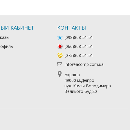
ЫЙ КАБИНЕТ
КОНТАКТЫ
казы
(098)808-51-51
рофиль
(066)808-51-51
(073)808-51-51
info@acomp.com.ua
Україна
49000 м.Дніпро
вул. Князя Володимира
Великого буд.20