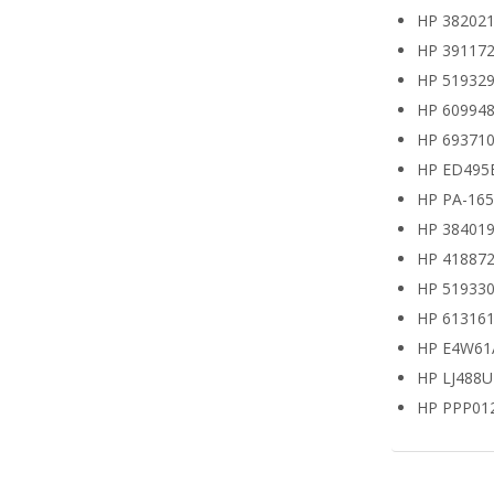
HP 382021
HP 391172
HP 519329
HP 609948
HP 693710
HP ED495
HP PA-16
HP 38401
HP 418872
HP 519330
HP 613161
HP E4W61
HP LJ488
HP PPP01