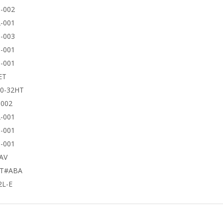
-002
-001
-003
-001
-001
ET
50-32HT
9002
-001
-001
-001
AV
UT#ABA
2L-E