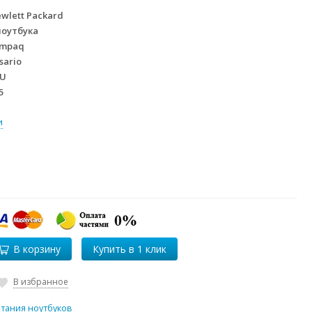
wlett Packard
ноутбука
mpaq
sario
TU
5
и
В корзину
В избранное
итания ноутбуков