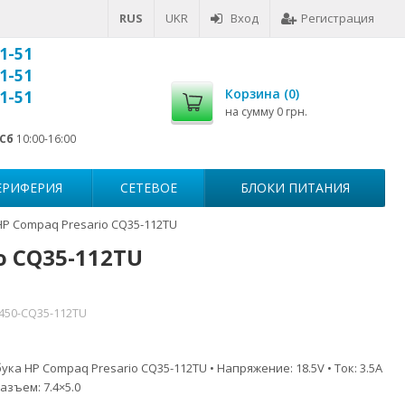
RUS
UKR
Вход
Регистрация
1-51
1-51
Корзина (
0
)
1-51
на сумму
0 грн.
Сб
10:00-16:00
ЕРИФЕРИЯ
СЕТЕВОЕ
БЛОКИ ПИТАНИЯ
HP Compaq Presario CQ35-112TU
o CQ35-112TU
7450-CQ35-112TU
ка HP Compaq Presario CQ35-112TU • Напряжение: 18.5V • Ток: 3.5A
азъем: 7.4×5.0