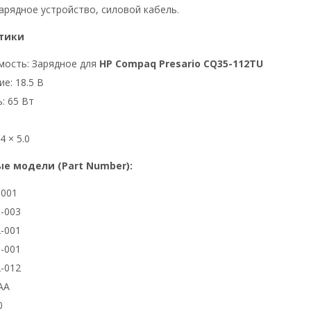
арядное устройство, силовой кабель.
тики
мость: Зарядное для
HP Compaq Presario CQ35-112TU
е: 18.5 В
: 65 Вт
4 × 5.0
е модели (Part Number):
3001
-003
-001
-001
-012
AA
0