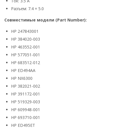
Ток: 3.5 А
Разъем: 7.4 × 5.0
Совместимые модели (Part Number):
HP 247843001
HP 384020-003
HP 463552-001
HP 577051-001
HP 683512-012
HP ED494AA
HP NX6300
HP 382021-002
HP 391172-001
HP 519329-003
HP 609948-001
HP 693710-001
HP ED495ET