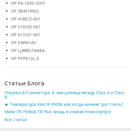
HP PA-1650-32HT
HP 384019002
HP 418872-001
HP 519330-001
HP 613161-001
HP E4W61AV
HP LJ488UT#ABA
HP PPP012L-E
Статьи Блога
Покупка Б/У монитора: В чем разница между Class A и Class
B
🔥 Температура Intel i9-9900k или когда начнем троттлить?
Мини ПК Firebat T8 Plus: мощь в компактном корпусе
Все статьи